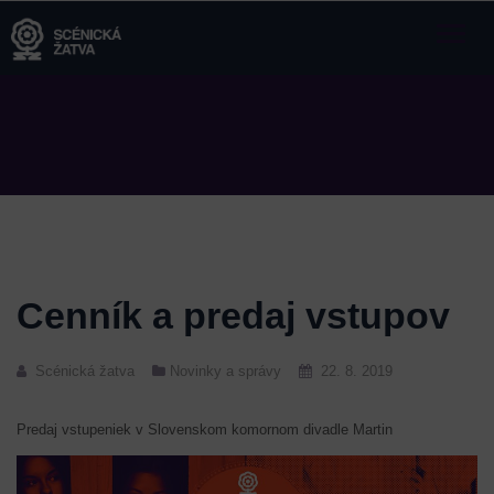
Toggle
naviga
Cenník a predaj vstupov
Scénická žatva
Novinky a správy
22. 8. 2019
Predaj vstupeniek v Slovenskom komornom divadle Martin