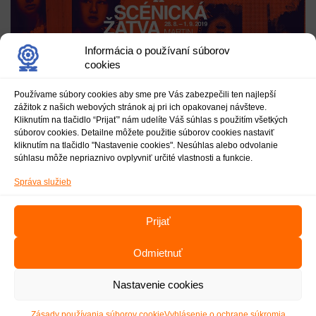
Informácia o používaní súborov
cookies
Používame súbory cookies aby sme pre Vás zabezpečili ten najlepší
zážitok z našich webových stránok aj pri ich opakovanej návšteve.
Kliknutím na tlačidlo “Prijať” nám udelíte Váš súhlas s použitím všetkých
súborov cookies. Detailne môžete použitie súborov cookies nastaviť
kliknutím na tlačidlo "Nastavenie cookies". Nesúhlas alebo odvolanie
súhlasu môže nepriaznivo ovplyvniť určité vlastnosti a funkcie.
Správa služieb
Prijať
Odmietnuť
Nastavenie cookies
2019 © NÁRODNÉ OSVETOVÉ CENTRUM
Zásady používania súborov cookie
Vyhlásenie o ochrane súkromia