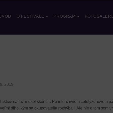
ÚVOD
O FESTIVALE
PROGRAM
FOTOGALÉRI
 9. 2019
 Taktiež sa raz musel skončiť. Po intenzívnom celotýždňovom pátr
o veľmi dlho, kým sa okupovatelia rozhýbali. Ale nie o tom som vr