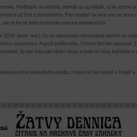
nska. Nedbajúc na odrody, oberali sa aj mladé, aj tie jemne pre
novinách už žnú z posledného. Pán riaditeľ sa síce ani raz kosy 
, ale to by mi teda myšlienku naozaj nedokončilo.
 v 2016, pozn. red.)
, čo sa naposledy odovzdával diplom za najt
árneho zostavenia. Aspoň podľa mňa. Chcem tým len povedať, že 
povedať, že pre mňa ste všetci víťazi a bolo mi cťou každého z 
berania toho posledného plodu. Potom už len hnojiť a hnojiť a 