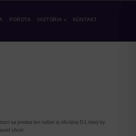
A
POROTA
HISTÓRIA
KONTAKT
aní sa predsa len našiel aj oficiálny DJ, ktorý by
avieť chcel.