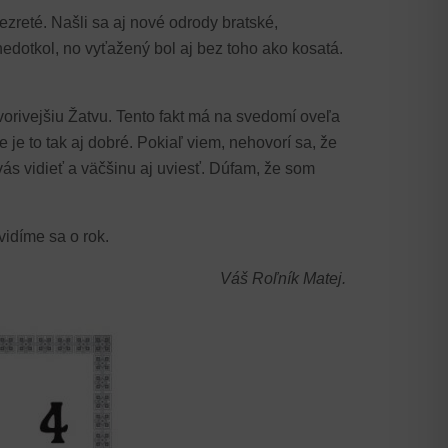
zreté. Našli sa aj nové odrody bratské,
nedotkol, no vyťažený bol aj bez toho ako kosatá.
vorivejšiu Žatvu. Tento fakt má na svedomí oveľa
je to tak aj dobré. Pokiaľ viem, nehovorí sa, že
vás vidieť a väčšinu aj uviesť. Dúfam, že som
vidíme sa o rok.
Váš Roľník Matej.