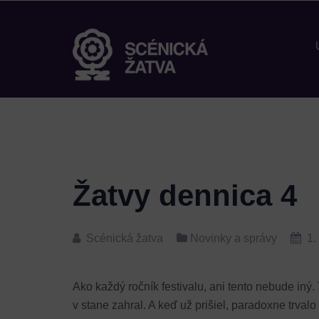
Žatvy dennica 4
Scénická žatva
Novinky a správy
1.
Ako každý ročník festivalu, ani tento nebude iný.
v stane zahral. A keď už prišiel, paradoxne trval