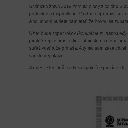
Scénická žatva 2019 zhrnula plody z celého Slove
podnetné a inšpiratívne. V odbornej komisii a v 
Áno, mnohí budete namietať, že hovorí sa zubatá
Už to bude zopár rokov
(konkrétne tri, naposledy
priateľskejšie prostredie a atmosféru celého agr
súťaživosť ruže prináša. A týmto som zase chcel 
vám to nepokazil.
A dnes je ten deň, kedy sa spoločne pustíme do o