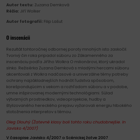
Autor textu:
Zuzana Demková
Réžia:
Jiří Wolker
Autor fotografií:
Filip Lašut
O inscenácii
Rezultát tohtoročnej odbornej poroty mnohých isto zaskočil.
Tvorivý čin roka pripadol súboru zo Zákamenného za
inscenáciu podľa Jiřího Wolkra O milionárovi, ktorý ukradol
slnko. Režisérka Zuzana Demková s mladými hercami súboru
akcentovali z Wolkra nadčasové a univerzálne témy potreby
ochrany najzákladnejších hodnôt ľudstva spôsobom,
korešpondujúcim s vekom a rozhľadom súboru a v podobe,
umne inšpirovanej modernými technológiami. Súlad
výtvarných prostriedkov, videoprojekcie, hudby a
štylizovaného hereckého prejavu vyžarovali energiu hlbokého
stotožnenia interpretov s témou.
Oleg Dlouhý (Žatevné klasy boli tohto roku chudobnejšie. In
Javisko 4/2007)
V časopise Javisko 4/2007 o Scénickej žatve 2007