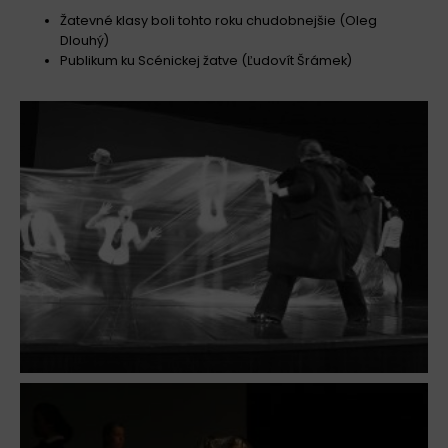
Žatevné klasy boli tohto roku chudobnejšie (Oleg
Dlouhý)
Publikum ku Scénickej žatve (Ľudovít Šrámek)