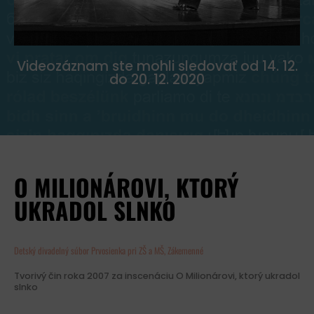
Videozáznam ste mohli sledovať od 14. 12.
do 20. 12. 2020
O MILIONÁROVI, KTORÝ
UKRADOL SLNKO
Detský divadelný súbor Prvosienka pri ZŠ a MŠ, Zákemenné
Tvorivý čin roka 2007 za inscenáciu O Milionárovi, ktorý ukradol
slnko