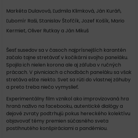
Markéta Dulavová, Ľudmila Klimková, Ján Kuráň,
Ľubomír Raši, Stanislav Štofčík, Jozef Košík, Mario
Kermiet, Oliver Rutkay a Ján Mikuš
Šesť susedov sa v časoch najprísnejších karantén
začalo tajne stretávať v kočikárni svojho paneláku.
Spojila ich nielen korona ale aj záľuba v ručných
prácach. V pivniciach a chodbách paneláku sa však
stretáva ešte niekto. Svet sa rúti do vlastnej záhuby
a preto treba niečo vymyslieť.
Experimentálny film vznikol ako improvizovaná hra
hraná naživo na facebooku, autentické dialógy a
dejové zvraty podtrhujú pokus hereckého kolektívu
objavovať témy premien súčasného sveta
postihnutého konšpiráciami a pandémiou.