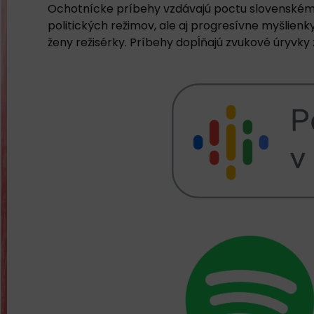
Ochotnícke príbehy vzdávajú poctu slovenskému o
politických režimov, ale aj progresívne myšlien
ženy režisérky. Príbehy dopĺňajú zvukové úryvk