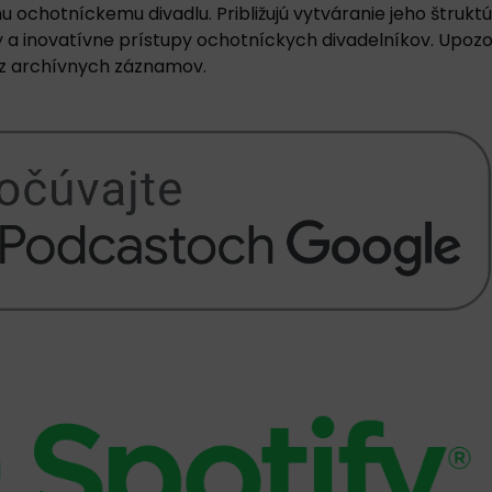
chotníckemu divadlu. Približujú vytváranie jeho štruktú
ky a inovatívne prístupy ochotníckych divadelníkov. Upoz
y z archívnych záznamov.