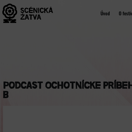
Úvod
O festi
Podcast Ochotnícke príbeh
B