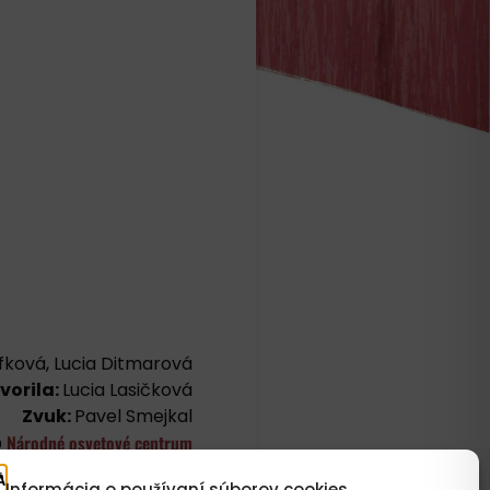
fková, Lucia Ditmarová
vorila:
Lucia Lasičková
Zvuk:
Pavel Smejkal
Národné osvetové centrum
©
Informácia o používaní súborov cookies