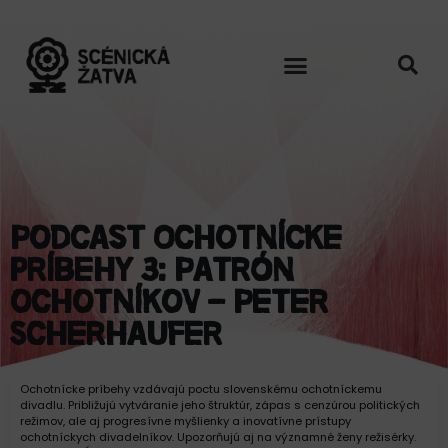
Podcast Ochotnícke
príbehy 3: Patrón
ochotníkov – Peter
Scherhaufer
Ochotnícke príbehy vzdávajú poctu slovenskému ochotníckemu
divadlu. Približujú vytváranie jeho štruktúr, zápas s cenzúrou politických
režimov, ale aj progresívne myšlienky a inovatívne prístupy
ochotníckych divadelníkov. Upozorňujú aj na významné ženy režisérky.