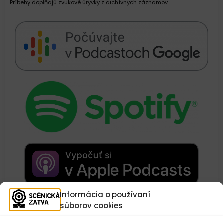
Príbehy dopĺňajú zvukové úryvky z archívnych záznamov.
Informácia o používaní
Texty:
Alena Štefková, Lucia Ditmarová
súborov cookies
Nahovorila:
Lucia Lasičková
Zvuk:
Pavel Smejkal