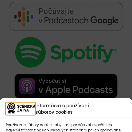
Informácia o používaní
Texty:
Alena Štefková, Lucia Ditmarová
súborov cookies
Nahovorila:
Lucia Lasičková
Zvuk:
Pavel Smejkal
Národné osvetové centrum
©
Používame súbory cookies aby sme pre Vás zabezpečili ten
najlepší zážitok z našich webových stránok aj pri ich opakovanej