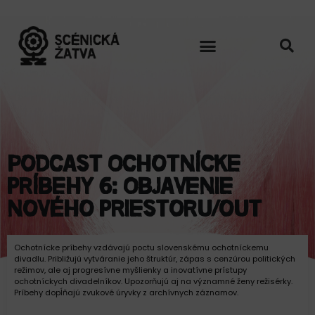
Podcast Ochotnícke
príbehy 6: Objavenie
nového priestoru/out
Ochotnícke príbehy vzdávajú poctu slovenskému ochotníckemu
divadlu. Približujú vytváranie jeho štruktúr, zápas s cenzúrou politických
režimov, ale aj progresívne myšlienky a inovatívne prístupy
ochotníckych divadelníkov. Upozorňujú aj na významné ženy režisérky.
Príbehy dopĺňajú zvukové úryvky z archívnych záznamov.