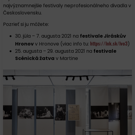
najvýznamnejšie festivaly neprofesionálneho divadla v
Československu.
Pozrieť si ju môžete:
30. júla – 7. augusta 2021 na
festivale Jiráskův
https://lnk.sk/lvo3
Hronov
v Hronove (viac info tu:
)
25. augusta – 29. augusta 2021 na
festivale
Scénická žatva
v Martine