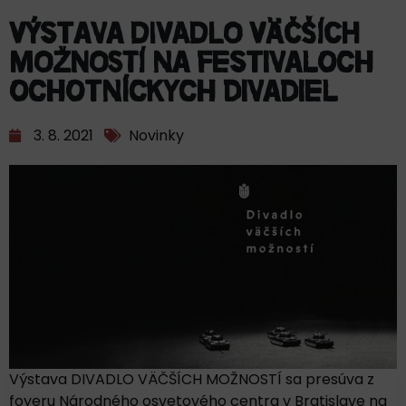
Výstava DIVADLO VÄČŠÍCH
MOŽNOSTÍ na festivaloch
ochotníckych divadiel
3. 8. 2021
Novinky
Výstava DIVADLO VÄČŠÍCH MOŽNOSTÍ sa presúva z
foyeru Národného osvetového centra v Bratislave na