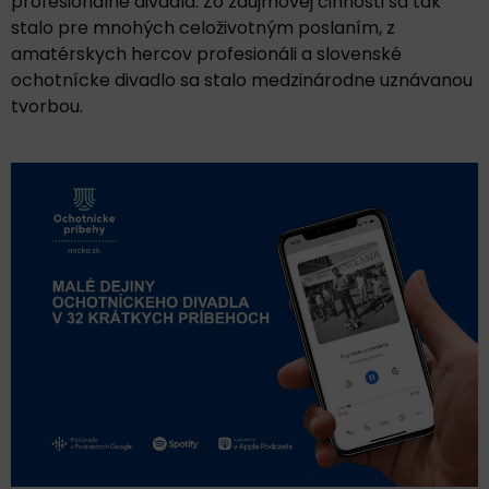
profesionálne divadlá. Zo záujmovej činnosti sa tak
stalo pre mnohých celoživotným poslaním, z
amatérskych hercov profesionáli a slovenské
ochotnícke divadlo sa stalo medzinárodne uznávanou
tvorbou.