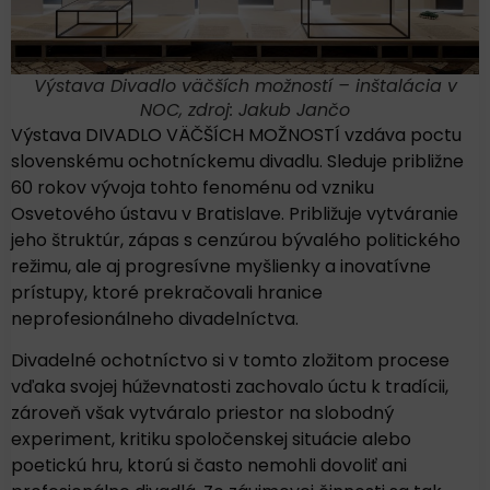
Výstava Divadlo väčších možností – inštalácia v
NOC, zdroj: Jakub Jančo
Výstava DIVADLO VÄČŠÍCH MOŽNOSTÍ vzdáva poctu
slovenskému ochotníckemu divadlu. Sleduje približne
60 rokov vývoja tohto fenoménu od vzniku
Osvetového ústavu v Bratislave. Približuje vytváranie
jeho štruktúr, zápas s cenzúrou bývalého politického
režimu, ale aj progresívne myšlienky a inovatívne
prístupy, ktoré prekračovali hranice
neprofesionálneho divadelníctva.
Divadelné ochotníctvo si v tomto zložitom procese
vďaka svojej húževnatosti zachovalo úctu k tradícii,
zároveň však vytváralo priestor na slobodný
experiment, kritiku spoločenskej situácie alebo
poetickú hru, ktorú si často nemohli dovoliť ani