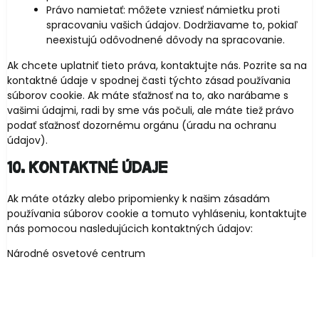
Právo namietať: môžete vzniesť námietku proti
spracovaniu vašich údajov. Dodržiavame to, pokiaľ
neexistujú odôvodnené dôvody na spracovanie.
Ak chcete uplatniť tieto práva, kontaktujte nás. Pozrite sa na
kontaktné údaje v spodnej časti týchto zásad používania
súborov cookie. Ak máte sťažnosť na to, ako narábame s
vašimi údajmi, radi by sme vás počuli, ale máte tiež právo
podať sťažnosť dozornému orgánu (úradu na ochranu
údajov).
10. Kontaktné údaje
Ak máte otázky alebo pripomienky k našim zásadám
používania súborov cookie a tomuto vyhláseniu, kontaktujte
nás pomocou nasledujúcich kontaktných údajov:
Národné osvetové centrum
Nám. SNP č. 12
812 34 Bratislava 1
Slovensko
https://www.scenickazatva.eu/2021
Webová stránka: