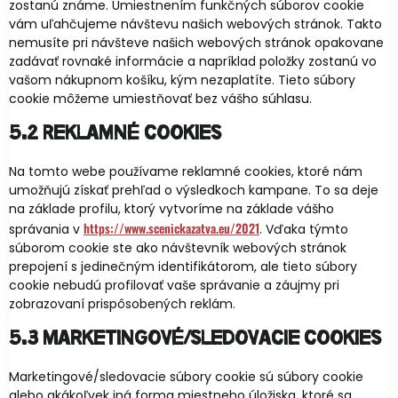
zostanú známe. Umiestnením funkčných súborov cookie
vám uľahčujeme návštevu našich webových stránok. Takto
nemusíte pri návšteve našich webových stránok opakovane
zadávať rovnaké informácie a napríklad položky zostanú vo
vašom nákupnom košíku, kým nezaplatíte. Tieto súbory
cookie môžeme umiestňovať bez vášho súhlasu.
5.2 Reklamné cookies
Na tomto webe používame reklamné cookies, ktoré nám
umožňujú získať prehľad o výsledkoch kampane. To sa deje
na základe profilu, ktorý vytvoríme na základe vášho
https://www.scenickazatva.eu/2021
správania v
. Vďaka týmto
súborom cookie ste ako návštevník webových stránok
prepojení s jedinečným identifikátorom, ale tieto súbory
cookie nebudú profilovať vaše správanie a záujmy pri
zobrazovaní prispôsobených reklám.
5.3 Marketingové/sledovacie cookies
Marketingové/sledovacie súbory cookie sú súbory cookie
alebo akákoľvek iná forma miestneho úložiska, ktoré sa