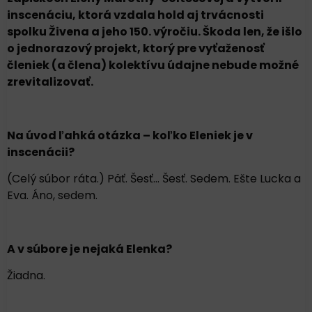
inscenáciu, ktorá vzdala hold aj trvácnosti
spolku Živena a jeho 150. výročiu. Škoda len, že išlo
o jednorazový projekt, ktorý pre vyťaženosť
členiek (a člena) kolektívu údajne nebude možné
zrevitalizovať.
Na úvod ľahká otázka – koľko Eleniek je v
inscenácii?
(Celý súbor ráta.) Päť. Šesť… Šesť. Sedem. Ešte Lucka a
Eva. Áno, sedem.
A v súbore je nejaká Elenka?
Žiadna.