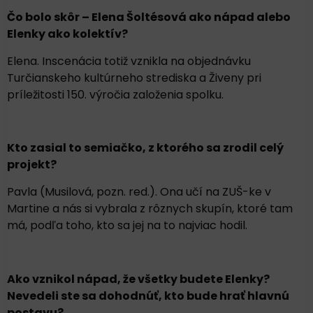
Čo bolo skôr – Elena Šoltésová ako nápad alebo
Elenky ako kolektív?
Elena. Inscenácia totiž vznikla na objednávku
Turčianskeho kultúrneho strediska a Živeny pri
príležitosti 150. výročia založenia spolku.
Kto zasial to semiačko, z ktorého sa zrodil celý
projekt?
Pavla (Musilová, pozn. red.). Ona učí na ZUŠ-ke v
Martine a nás si vybrala z rôznych skupín, ktoré tam
má, podľa toho, kto sa jej na to najviac hodil.
Ako vznikol nápad, že všetky budete Elenky?
Nevedeli ste sa dohodnúť, kto bude hrať hlavnú
postavu?