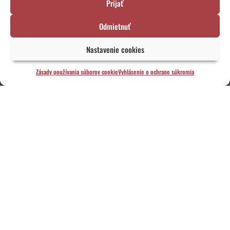
Prijať
problém.
Odmietnuť
Martina, čo nezhasína
Nastavenie cookies
FOTO: Michal Lašut
Zásady používania súborov cookie
Vyhlásenie o ochrane súkromia
ZMENY V PROGRAME
EKOKRITICKÝ PANEL: Nevypočutých vypočuli…