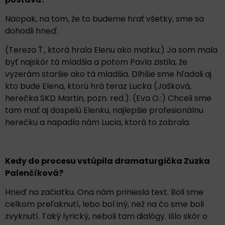
Naopak, na tom, že to budeme hrať všetky, sme sa
dohodli hneď.
(Tereza Ť., ktorá hrala Elenu ako matku:) Ja som mala
byť najskôr tá mladšia a potom Pavla zistila, že
vyzerám staršie ako tá mladšia. Dlhšie sme hľadali aj
kto bude Elena, ktorú hrá teraz Lucka (Jašková,
herečka SKD Martin, pozn. red.). (Eva O.:) Chceli sme
tam mať aj dospelú Elenku, najlepšie profesionálnu
herečku a napadla nám Lucia, ktorá to zobrala.
Kedy do procesu vstúpila dramaturgička Zuzka
Palenčíková?
Hneď na začiatku. Ona nám priniesla text. Boli sme
celkom preľaknutí, lebo bol iný, než na čo sme boli
zvyknutí. Taký lyrický, neboli tam dialógy. Išlo skôr o