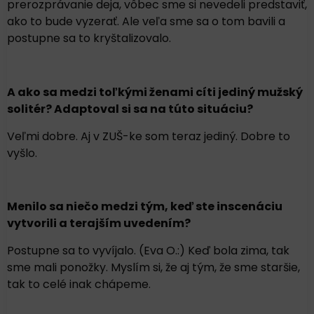
prerozprávanie deja, vôbec sme si nevedeli predstaviť,
ako to bude vyzerať. Ale veľa sme sa o tom bavili a
postupne sa to kryštalizovalo.
A ako sa medzi toľkými ženami cíti jediný mužský
solitér?
Adaptoval si sa na túto situáciu?
Veľmi dobre. Aj v ZUŠ-ke som teraz jediný. Dobre to
vyšlo.
Menilo sa niečo medzi tým, keď ste inscenáciu
vytvorili
a terajším uvedením?
Postupne sa to vyvíjalo. (Eva O.:) Keď bola zima, tak
sme mali ponožky. Myslím si, že aj tým, že sme staršie,
tak to celé inak chápeme.