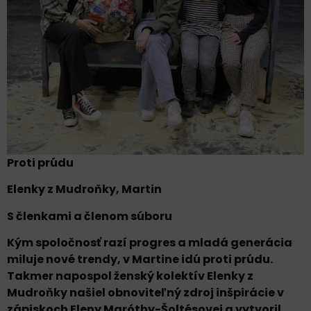
Proti prúdu
Elenky z Mudroňky, Martin
S členkami a členom súboru
Kým spoločnosť razí progres a mladá generácia
miluje nové trendy, v Martine idú proti prúdu.
Takmer napospol ženský kolektív Elenky z
Mudroňky našiel obnoviteľný zdroj inšpirácie v
zápiskoch Eleny Maróthy-Šoltésovej a vytvoril