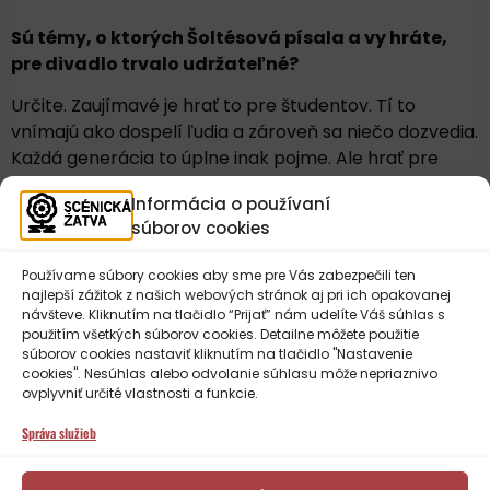
Sú témy, o ktorých Šoltésová písala a vy hráte,
pre divadlo
trvalo udržateľné?
Určite. Zaujímavé je hrať to pre študentov. Tí to
vnímajú ako dospelí ľudia a zároveň sa niečo dozvedia.
Každá generácia to úplne inak pojme. Ale hrať pre
študentov je super, lebo im divadlom prinášame aj
Informácia o používaní
informácie.
súborov cookies
A aj téma, hoci je vlastne stará, je stále aktuálna a
Používame súbory cookies aby sme pre Vás zabezpečili ten
vždy bude, pretože Elena písala o veciach, ktoré sú
najlepší zážitok z našich webových stránok aj pri ich opakovanej
ľudské a ktoré rieši každý.
návšteve. Kliknutím na tlačidlo “Prijať” nám udelíte Váš súhlas s
použitím všetkých súborov cookies. Detailne môžete použitie
súborov cookies nastaviť kliknutím na tlačidlo "Nastavenie
cookies". Nesúhlas alebo odvolanie súhlasu môže nepriaznivo
Je možné, že budete v budúcnosti ešte
ovplyvniť určité vlastnosti a funkcie.
spolupracovať?
Správa služieb
V takomto zložení sa nám to už asi nepodarí. Sme
staršie, odchádzame na iné školy, aj časovo je to