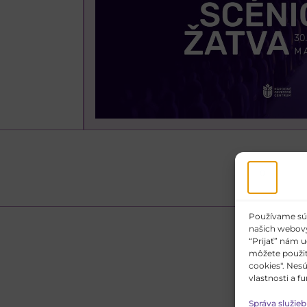
Používame súbo
našich webovýc
“Prijať” nám u
môžete použiti
cookies". Nes
vlastnosti a fu
Správa služieb