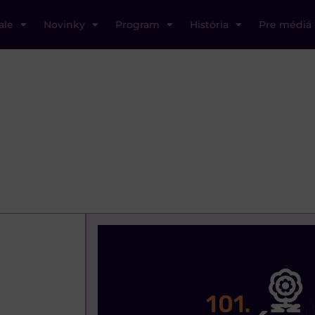
ale
Novinky
Program
História
Pre médiá