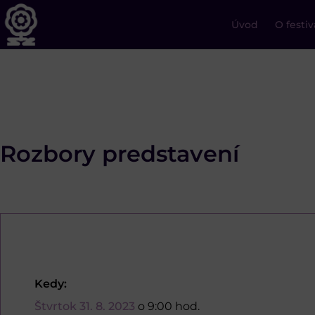
Úvod
O festiv
Rozbory predstavení
Kedy:
Štvrtok 31. 8. 2023
o 9:00 hod.