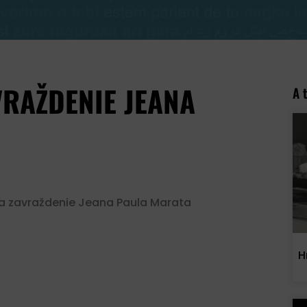
RAŽDENIE JEANA
A 
e a zavraždenie Jeana Paula Marata
H