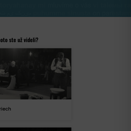
toto ste už videli?
riech