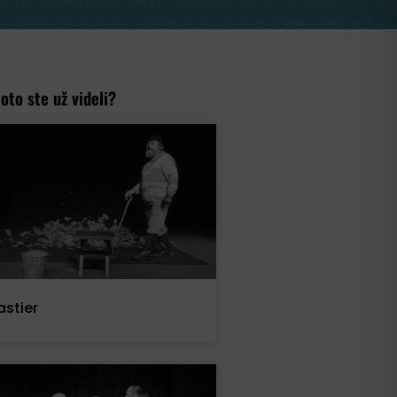
toto ste už videli?
astier