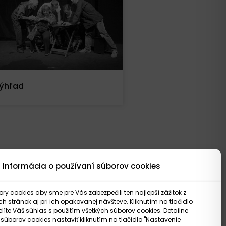
ýhľad
Informácia o používaní súborov cookies
y cookies aby sme pre Vás zabezpečili ten najlepší zážitok z
 stránok aj pri ich opakovanej návšteve. Kliknutím na tlačidlo
elíte Váš súhlas s použitím všetkých súborov cookies. Detailne
 súborov cookies nastaviť kliknutím na tlačidlo "Nastavenie