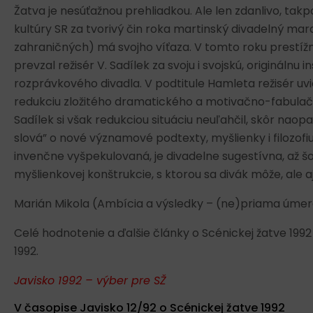
Žatva je nesúťažnou prehliadkou. Ale len zdanlivo, tak
kultúry SR za tvorivý čin roka martinský divadelný ma
zahraničných) má svojho víťaza. V tomto roku prestížn
prevzal režisér V. Sadílek za svoju i svojskú, origináln
rozprávkového divadla. V podtitule Hamleta režisér u
redukciu zložitého dramatického a motivačno-fabulač
Sadílek si však redukciou situáciu neuľahčil, skôr naop
slová” o nové významové podtexty, myšlienky i filozof
invenčne vyšpekulovaná, je divadelne sugestívna, až šo
myšlienkovej konštrukcie, s ktorou sa divák môže, ale a
Marián Mikola (Ambícia a výsledky – (ne)priama úme
Celé hodnotenie a ďalšie články o Scénickej žatve 1992
1992.
Javisko 1992 – výber pre SŽ
V časopise Javisko 12/92 o Scénickej žatve 1992