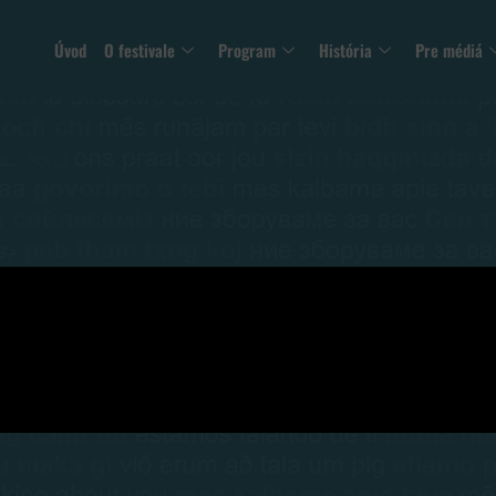
Úvod
O festivale
Program
História
Pre médiá