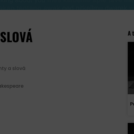
 SLOVÁ
A 
nty a slová
hakespeare
P