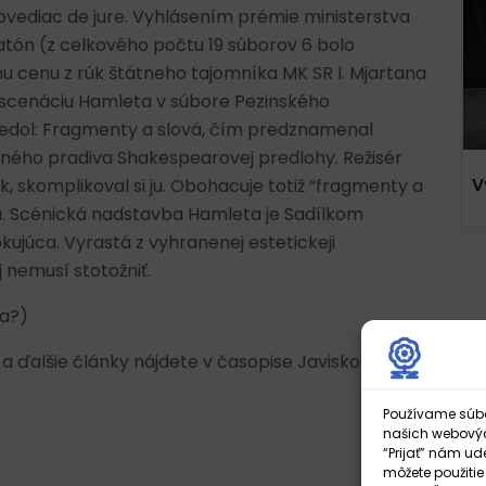
povediac de jure. Vyhlásením prémie ministerstva
ratón (z celkového počtu 19 súborov 6 bolo
u cenu z rúk štátneho tajomníka MK SR I. Mjartana
u inscenáciu Hamleta v súbore Pezinského
viedol: Fragmenty a slová, čím predznamenal
ného pradiva Shakespearovej predlohy. Režisér
V
ak, skomplikoval si ju. Obohacuje totiž “fragmenty a
iu. Scénická nadstavba Hamleta je Sadílkom
kujúca. Vyrastá z vyhranenej estetickeji
j nemusí stotožniť.
ra?)
 a ďalšie články nájdete v časopise Javisko z roku
Používame súbor
našich webových
“Prijať” nám ud
môžete použitie