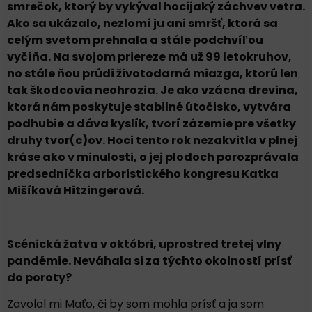
smrečok, ktorý by vykýval hocijaký záchvev vetra.
Ako sa ukázalo, nezlomí ju ani smršť, ktorá sa
celým svetom prehnala a stále podchvíľou
vyčíňa. Na svojom priereze má už 99 letokruhov,
no stále ňou prúdi životodarná miazga, ktorú len
tak škodcovia neohrozia. Je ako vzácna drevina,
ktorá nám poskytuje stabilné útočisko, vytvára
podhubie a dáva kyslík, tvorí zázemie pre všetky
druhy tvor(c)ov. Hoci tento rok nezakvitla v plnej
kráse ako v minulosti, o jej plodoch porozprávala
predsedníčka arboristického kongresu Katka
Mišíková Hitzingerová.
Scénická žatva v októbri, uprostred tretej vlny
pandémie. Neváhala si za týchto okolností prísť
do poroty?
Zavolal mi Maťo, či by som mohla prísť a ja som