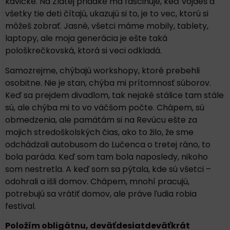
kávičke. Na Zlatej priadke ma fascinuje, keď vojdeš a
všetky tie deti čítajú, ukazujú si to, je to vec, ktorú si
môžeš zobrať. Jasné, všetci máme mobily, tablety,
laptopy, ale moja generácia je ešte taká
pološkrečkovská, ktorá si veci odkladá.
Samozrejme, chýbajú workshopy, ktoré prebehli
osobitne. Nie je stan, chýba mi prítomnosť súborov.
Keď sa prejdem divadlom, tak nejaké stálice tam stále
sú, ale chýba mi to vo väčšom počte. Chápem, sú
obmedzenia, ale pamätám si na Revúcu ešte za
mojich stredoškolských čias, ako to žilo, že sme
odchádzali autobusom do Lučenca o tretej ráno, to
bola paráda. Keď som tam bola naposledy, nikoho
som nestretla. A keď som sa pýtala, kde sú všetci –
odohrali a išli domov. Chápem, mnohí pracujú,
potrebujú sa vrátiť domov, ale práve ľudia robia
festival.
Položím obligátnu, deväťdesiatdeväťkrát