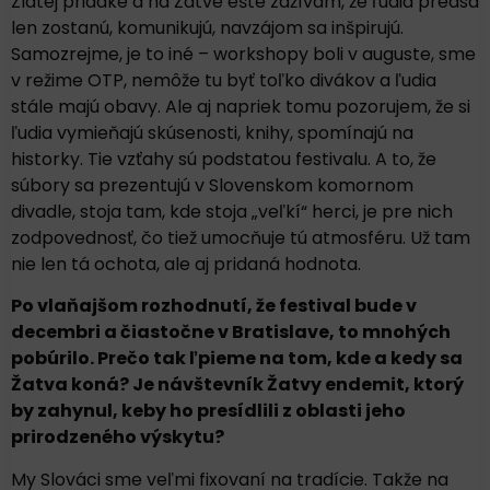
Zlatej priadke a na Žatve ešte zažívam, že ľudia predsa
len zostanú, komunikujú, navzájom sa inšpirujú.
Samozrejme, je to iné – workshopy boli v auguste, sme
v režime OTP, nemôže tu byť toľko divákov a ľudia
stále majú obavy. Ale aj napriek tomu pozorujem, že si
ľudia vymieňajú skúsenosti, knihy, spomínajú na
historky. Tie vzťahy sú podstatou festivalu. A to, že
súbory sa prezentujú v Slovenskom komornom
divadle, stoja tam, kde stoja „veľkí“ herci, je pre nich
zodpovednosť, čo tiež umocňuje tú atmosféru. Už tam
nie len tá ochota, ale aj pridaná hodnota.
Po vlaňajšom rozhodnutí, že festival bude v
decembri a čiastočne v Bratislave, to mnohých
pobúrilo. Prečo tak ľpieme na tom, kde a kedy sa
Žatva koná? Je návštevník Žatvy endemit, ktorý
by zahynul, keby ho presídlili z oblasti jeho
prirodzeného výskytu?
My Slováci sme veľmi fixovaní na tradície. Takže na