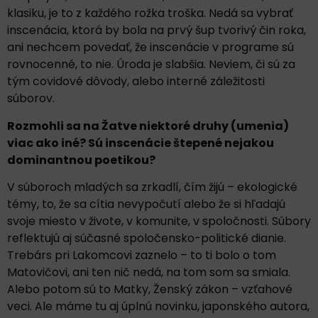
klasiku, je to z každého rožka troška. Nedá sa vybrať
inscenácia, ktorá by bola na prvý šup tvorivý čin roka,
ani nechcem povedať, že inscenácie v programe sú
rovnocenné, to nie. Úroda je slabšia. Neviem, či sú za
tým covidové dôvody, alebo interné záležitosti
súborov.
Rozmohli sa na Žatve niektoré druhy (umenia)
viac ako iné? Sú inscenácie štepené nejakou
dominantnou poetikou?
V súboroch mladých sa zrkadlí, čím žijú – ekologické
témy, to, že sa cítia nevypočutí alebo že si hľadajú
svoje miesto v živote, v komunite, v spoločnosti. Súbory
reflektujú aj súčasné spoločensko-politické dianie.
Trebárs pri Lakomcovi zaznelo – to ti bolo o tom
Matovičovi, ani ten nič nedá, na tom som sa smiala.
Alebo potom sú to Matky, Ženský zákon – vzťahové
veci. Ale máme tu aj úplnú novinku, japonského autora,