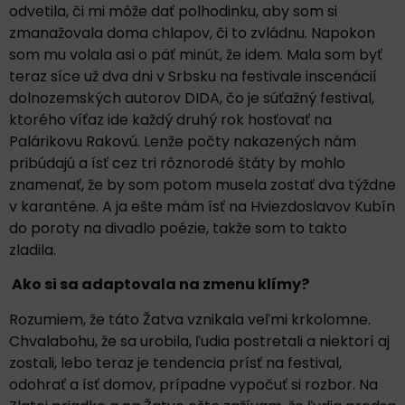
odvetila, či mi môže dať polhodinku, aby som si
zmanažovala doma chlapov, či to zvládnu. Napokon
som mu volala asi o päť minút, že idem. Mala som byť
teraz síce už dva dni v Srbsku na festivale inscenácií
dolnozemských autorov DIDA, čo je súťažný festival,
ktorého víťaz ide každý druhý rok hosťovať na
Palárikovu Rakovú. Lenže počty nakazených nám
pribúdajú a ísť cez tri rôznorodé štáty by mohlo
znamenať, že by som potom musela zostať dva týždne
v karanténe. A ja ešte mám ísť na Hviezdoslavov Kubín
do poroty na divadlo poézie, takže som to takto
zladila.
Ako si sa adaptovala na zmenu klímy?
Rozumiem, že táto Žatva vznikala veľmi krkolomne.
Chvalabohu, že sa urobila, ľudia postretali a niektorí aj
zostali, lebo teraz je tendencia prísť na festival,
odohrať a ísť domov, prípadne vypočuť si rozbor. Na