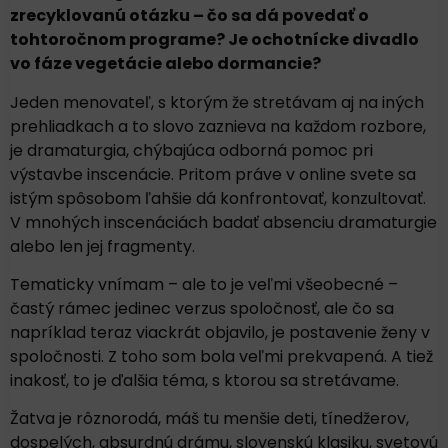
zrecyklovanú otázku – čo sa dá povedať o
tohtoročnom programe? Je ochotnícke divadlo
vo fáze vegetácie alebo dormancie?
Jeden menovateľ, s ktorým že stretávam aj na iných
prehliadkach a to slovo zaznieva na každom rozbore,
je dramaturgia, chýbajúca odborná pomoc pri
výstavbe inscenácie. Pritom práve v online svete sa
istým spôsobom ľahšie dá konfrontovať, konzultovať.
V mnohých inscenáciách badať absenciu dramaturgie
alebo len jej fragmenty.
Tematicky vnímam – ale to je veľmi všeobecné –
častý rámec jedinec verzus spoločnosť, ale čo sa
napríklad teraz viackrát objavilo, je postavenie ženy v
spoločnosti. Z toho som bola veľmi prekvapená. A tiež
inakosť, to je ďalšia téma, s ktorou sa stretávame.
Žatva je rôznorodá, máš tu menšie deti, tínedžerov,
dospelých, absurdnú drámu, slovenskú klasiku, svetovú