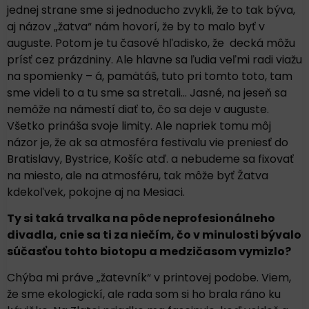
jednej strane sme si jednoducho zvykli, že to tak býva,
aj názov „žatva“ nám hovorí, že by to malo byť v
auguste. Potom je tu časové hľadisko, že decká môžu
prísť cez prázdniny. Ale hlavne sa ľudia veľmi radi viažu
na spomienky – á, pamätáš, tuto pri tomto toto, tam
sme videli to a tu sme sa stretali… Jasné, na jeseň sa
nemôže na námestí diať to, čo sa deje v auguste.
Všetko prináša svoje limity. Ale napriek tomu môj
názor je, že ak sa atmosféra festivalu vie preniesť do
Bratislavy, Bystrice, Košíc atď. a nebudeme sa fixovať
na miesto, ale na atmosféru, tak môže byť Žatva
kdekoľvek, pokojne aj na Mesiaci.
Ty si taká trvalka na pôde neprofesionálneho
divadla, cnie sa ti za niečím, čo v minulosti bývalo
súčasťou tohto biotopu a medzičasom vymizlo?
Chýba mi práve „žatevník“ v printovej podobe. Viem,
že sme ekologickí, ale rada som si ho brala ráno ku