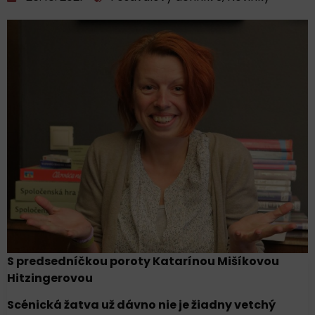
S predsedníčkou poroty Katarínou Mišíkovou
Hitzingerovou
Scénická žatva už dávno nie je žiadny vetchý