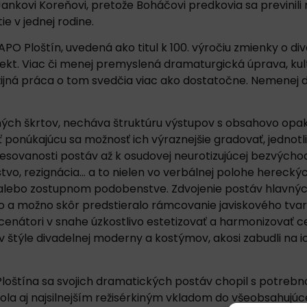
ankovi Koreňovi, pretože Boháčovi predkovia sa previnili 
e v jednej rodine.
O Ploštín, uvedená ako titul k 100. výročiu zmienky o d
ekt. Viac či menej premyslená dramaturgická úprava, kul
žijná práca o tom svedčia viac ako dostatočne. Nemenej 
ných škrtov, necháva štruktúru výstupov s obsahovo opa
ponúkajúcu sa možnosť ich výraznejšie gradovať, jednotli
esovanosti postáv až k osudovej neurotizujúcej bezvýchod
stvo, rezignácia… a to nielen vo verbálnej polohe hereckýc
 alebo zostupnom podobenstve. Zdvojenie postáv hlavnýc
 a možno skôr predstieralo rámcovanie javiskového tvar
nscenátori v snahe úzkostlivo estetizovať a harmonizovať 
štýle divadelnej moderny a kostýmov, akosi zabudli na ic
oštína sa svojich dramatických postáv chopil s potrebn
ola aj najsilnejším režisérkiným vkladom do všeobsahujúc