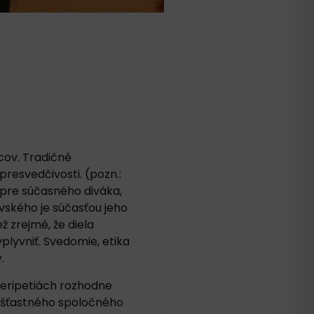
rcov. Tradičné
presvedčivosti. (pozn.:
 pre súčasného diváka,
ského je súčasťou jeho
 zrejmé, že diela
vplyvniť. Svedomie, etika
.
peripetiách rozhodne
ve šťastného spoločného