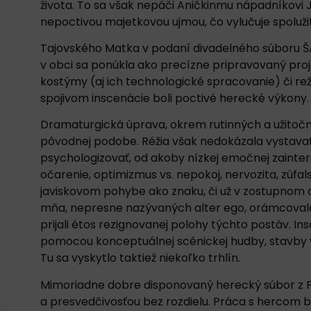
života. To sa však nepáči Aničkinmu nápadníkovi J
nepoctivou majetkovou ujmou, čo vylučuje spolužiti
Tajovského Matka v podaní divadelného súboru ŠAP
v obci sa ponúkla ako precízne pripravovaný proj
kostýmy (aj ich technologické spracovanie) či re
spojivom inscenácie boli poctivé herecké výkony.
Dramaturgická úprava, okrem rutinných a užitoč
pôvodnej podobe. Réžia však nedokázala vystavať 
psychologizovať, od akoby nízkej emočnej zainter
očarenie, optimizmus vs. nepokoj, nervozita, zúfal
javiskovom pohybe ako znaku, či už v zostupnom
mňa, nepresne nazývaných alter ego, orámcovalo
prijali étos rezignovanej polohy týchto postáv. I
pomocou konceptuálnej scénickej hudby, stavby v 
Tu sa vyskytlo taktiež niekoľko trhlín.
Mimoriadne dobre disponovaný herecký súbor z Pl
a presvedčivosťou bez rozdielu. Práca s hercom b