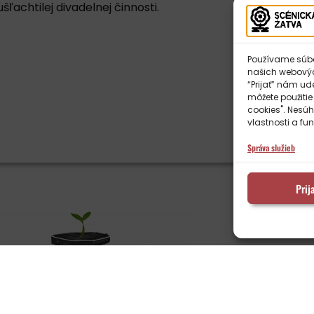
ľachtilej divadelnej činnosti.
Používame súbor
našich webových
“Prijať” nám ud
môžete použitie
cookies". Nesúh
vlastnosti a fun
Správa služieb
Prij
EKOKRI