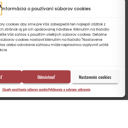
Informácia o používaní súborov cookies
y cookies aby sme pre Vás zabezpečili ten najlepší zážitok z
 stránok aj pri ich opakovanej návšteve. Kliknutím na tlačidlo
elíte Váš súhlas s použitím všetkých súborov cookies. Detailne
 súborov cookies nastaviť kliknutím na tlačidlo "Nastavenie
las alebo odvolanie súhlasu môže nepriaznivo ovplyvniť určité
kcie.
ať
Odmietnuť
Nastavenie cookies
TICKÝ PANEL: Každý z nás niekedy niekam nepatril
Zásady používania súborov cookie
Vyhlásenie o ochrane súkromia