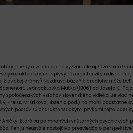
ratúry je vždy a všade nielen výzvou, ale aj záväzkom tvo
lijaké aktualizačné vplyvy rôznej intenzity a divadelnej 
ovej klasickej drámy) Nezdravá bázeň k predlohe môže byť,
asnenosť. Jednoaktovka Matka (1906) od Jozefa G. Tajov
 spoločenských vzťahov slovenského vidieka. Je viac než
ký, Preiss, Mrštíkovci, Ibsen a pod.) ho mohli podstatne o
vných postáv sú charakteristickými prvkami tejto poetiky
ky Aničky, ktorá sa po mnohých vnútorných psychických 
oháča. Ten ju neustále nástojčivo presviedča o perspektí