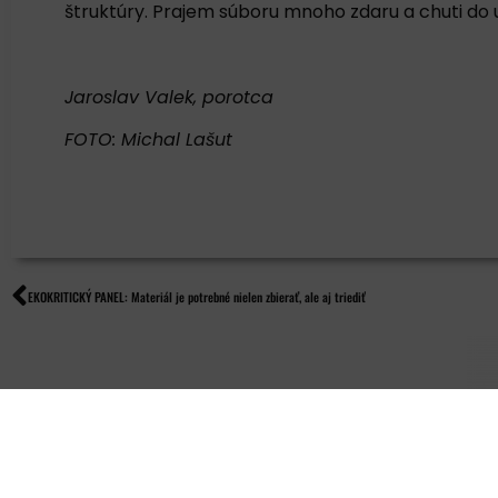
štruktúry. Prajem súboru mnoho zdaru a chuti do uš
Jaroslav Valek, porotca
FOTO: Michal Lašut
EKOKRITICKÝ PANEL: Materiál je potrebné nielen zbierať, ale aj triediť