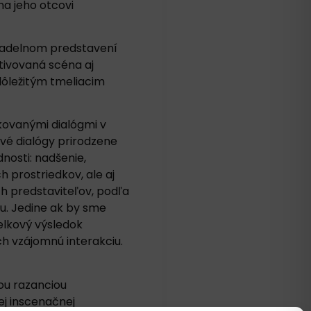
na jeho otcovi
ivadelnom predstavení
tivovaná scéna aj
dôležitým tmeliacim
kovanými dialógmi v
vé dialógy prirodzene
nosti: nadšenie,
h prostriedkov, ale aj
h predstaviteľov, podľa
u. Jedine ak by sme
celkový výsledok
h vzájomnú interakciu.
ou razanciou
ej inscenačnej