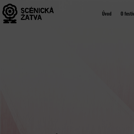
Úvod
O festi