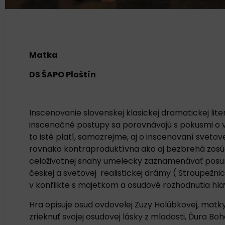
Matka
DS ŠAPO Ploštín
Inscenovanie slovenskej klasickej dramatickej lite
inscenačné postupy sa porovnávajú s pokusmi o vše
to isté platí, samozrejme, aj o inscenovaní svet
rovnako kontraproduktívna ako aj bezbrehá zosúč
celoživotnej snahy umelecky zaznamenávať posuny
českej a svetovej realistickej drámy ( Stroupežnic
v konflikte s majetkom a osudové rozhodnutia hla
Hra opisuje osud ovdovelej Zuzy Holúbkovej, mat
zrieknuť svojej osudovej lásky z mladosti, Ďura B