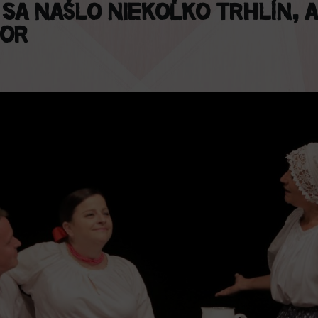
 sa našlo niekoľko trhlín, a
bor