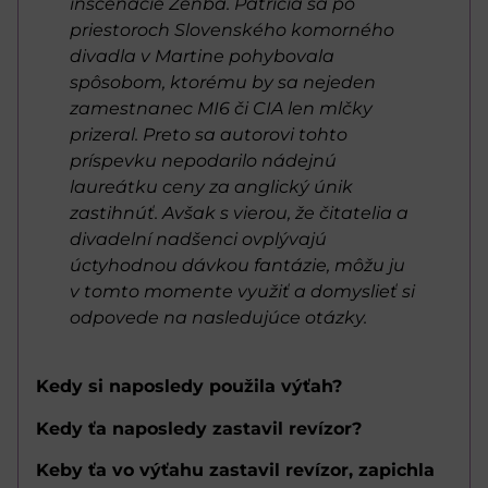
inscenácie Ženba. Patrícia sa po
priestoroch Slovenského komorného
divadla v Martine pohybovala
spôsobom, ktorému by sa nejeden
zamestnanec MI6 či CIA len mlčky
prizeral. Preto sa autorovi tohto
príspevku nepodarilo nádejnú
laureátku ceny za anglický únik
zastihnúť. Avšak s vierou, že čitatelia a
divadelní nadšenci ovplývajú
úctyhodnou dávkou fantázie, môžu ju
v tomto momente využiť a domyslieť si
odpovede na nasledujúce otázky.
Kedy si naposledy použila výťah?
Kedy ťa naposledy zastavil revízor?
Keby ťa vo výťahu zastavil revízor, zapichla