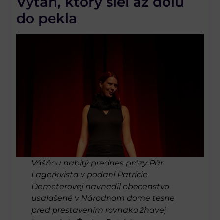
Výťah, ktorý šiel až dolu
do pekla
Vášňou nabitý prednes prózy Pär
Lagerkvista v podaní Patrície
Demeterovej navnadil obecenstvo
usalašené v Národnom dome tesne
pred prestavením rovnako žhavej