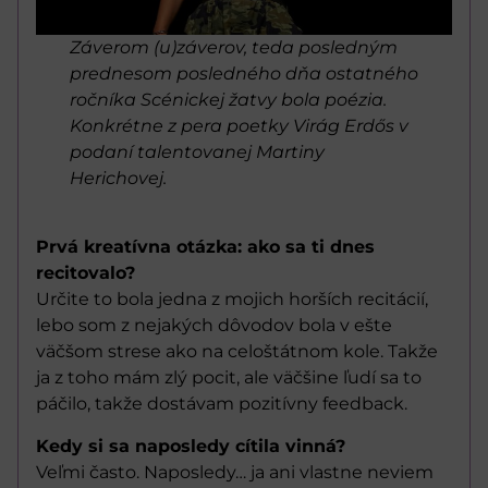
Záverom (u)záverov, teda posledným
prednesom posledného dňa ostatného
ročníka Scénickej žatvy bola poézia.
Konkrétne z pera poetky Virág Erdős v
podaní talentovanej Martiny
Herichovej.
Prvá kreatívna otázka: ako sa ti dnes
recitovalo?
Určite to bola jedna z mojich horších recitácií,
lebo som z nejakých dôvodov bola v ešte
väčšom strese ako na celoštátnom kole. Takže
ja z toho mám zlý pocit, ale väčšine ľudí sa to
páčilo, takže dostávam pozitívny feedback.
Kedy si sa naposledy cítila vinná?
Veľmi často. Naposledy… ja ani vlastne neviem