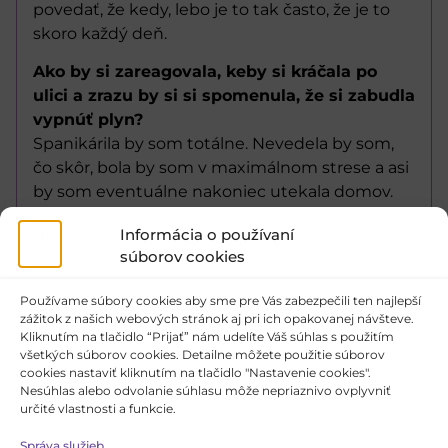
povedať, že kedy, lebo je to tak často, že je to
skoro každý deň.
Ako by si zareagovala, keby si kráčala po
ulici a zrazu by si si spomenula, že si zabudla
vypnúť plyn?
Spanikárila by som totálne. Nevedela by som,
čo skôr, bola by som v maximálnom strese a asi
by som eventuálne nakoniec utekala domov.
Čo by si robila, keby sa ti zasekla hlava do
Informácia o používaní
preliezky?
súborov cookies
Veľmi podobná reakcia ako pri plyne, ale
pravdepodobne by som sa pokúsila tak
Používame súbory cookies aby sme pre Vás zabezpečili ten najlepší
zážitok z našich webových stránok aj pri ich opakovanej návšteve.
nehmýriť, lebo inak by som si tú hlavu naozaj
Kliknutím na tlačidlo “Prijať” nám udelíte Váš súhlas s použitím
odtrhla.
všetkých súborov cookies. Detailne môžete použitie súborov
cookies nastaviť kliknutím na tlačidlo "Nastavenie cookies".
Pendejo
Nesúhlas alebo odvolanie súhlasu môže nepriaznivo ovplyvniť
určité vlastnosti a funkcie.
Správa služieb
Fotogaléria zo štvrtého dňa festivalu
Pôdorys jazvy