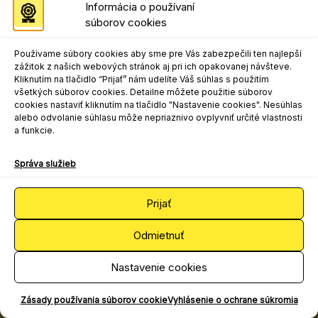
Informácia o používaní
súborov cookies
Programový riaditeľ festivalu
Mgr. art. Matej Moško, PhD.
Používame súbory cookies aby sme pre Vás zabezpečili ten najlepší
matej.mosko@nocka.sk
zážitok z našich webových stránok aj pri ich opakovanej návšteve.
+421 908 303 617
Kliknutím na tlačidlo “Prijať” nám udelíte Váš súhlas s použitím
všetkých súborov cookies. Detailne môžete použitie súborov
Kontakt pre marketing, propagáciu a
cookies nastaviť kliknutím na tlačidlo "Nastavenie cookies". Nesúhlas
médiá
alebo odvolanie súhlasu môže nepriaznivo ovplyvniť určité vlastnosti
a funkcie.
Ing. Samuel Chlpek, PhD.
samuel.chlpek@nocka.sk
Správa služieb
+421 2 204 71 213
+421 918 716 042
Prijať
Odmietnuť
2026 © Národné osvetové centrum
Spracúvanie osobných údajov
Nastavenie cookies
Všeobecné podmienky súťaží
Zásady používania súborov cookie
Vyhlásenie o ochrane súkromia