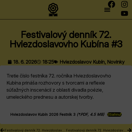
Festivalový denník 72.
Hviezdoslavovho Kubína #3
18. 6. 2026
18:25
Hviezdoslavov Kubín
,
Novinky
Tretie číslo festníka 72. ročníka Hviezdoslavovho
Kubína prináša rozhovory s tvorcami a reflexie
súťažných inscenácií z oblasti divadla poézie,
umeleckého prednesu a autorskej tvorby.
Hviezdoslavov Kubín 2026 Festník 3
(*.PDF, 4.5 MB)
Stiahnuť
Festivalový denník 72. Hviezdoslavovho Kubína #2
Festivalový denník 72. Hviezdoslavovho Kubína #4