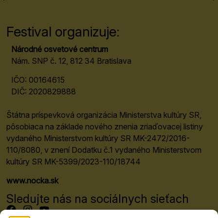
Festival organizuje:
Národné osvetové centrum
Nám. SNP č. 12, 812 34 Bratislava
IČO: 00164615
DIČ: 2020829888
Štátna príspevková organizácia Ministerstva kultúry SR,
pôsobiaca na základe nového znenia zriaďovacej listiny
vydaného Ministerstvom kultúry SR MK-2472/2016-
110/8080, v znení Dodatku č.1 vydaného Ministerstvom
kultúry SR MK-5399/2023-110/18744
www.nocka.sk
Sledujte nás na sociálnych sieťach