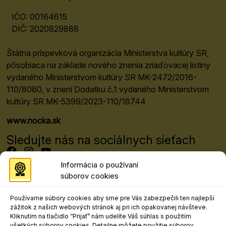
IČO: 00164615
DIČ: 2020829888
Štátna príspevková organizácia Ministerstva kultúry SR,
pôsobiaca na základe nového znenia zriaďovacej listiny
vydaného Ministerstvom kultúry SR MK-2472/2016-
110/8080, v znení Dodatku č.1 vydaného Ministerstvom
kultúry SR MK-5399/2023-110/18744
www.nocka.sk
Sledujte nás na sociálnych sieťach
Informácia o používaní
súborov cookies
Programový riaditeľ festivalu
Mgr. art. Matej Moško, PhD.
Používame súbory cookies aby sme pre Vás zabezpečili ten najlepší
matej.mosko@nocka.sk
zážitok z našich webových stránok aj pri ich opakovanej návšteve.
+421 908 303 617
Kliknutím na tlačidlo “Prijať” nám udelíte Váš súhlas s použitím
všetkých súborov cookies. Detailne môžete použitie súborov