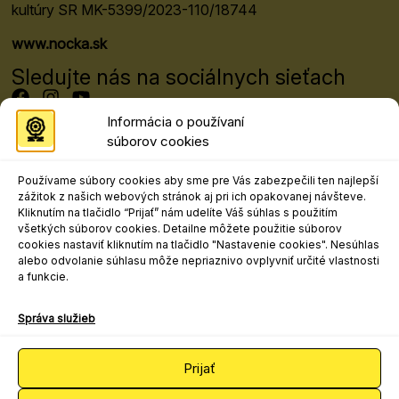
kultúry SR MK-5399/2023-110/18744
www.nocka.sk
Sledujte nás na sociálnych sieťach
Informácia o používaní
súborov cookies
Programový riaditeľ festivalu
Mgr. art. Matej Moško, PhD.
Používame súbory cookies aby sme pre Vás zabezpečili ten najlepší
matej.mosko@nocka.sk
zážitok z našich webových stránok aj pri ich opakovanej návšteve.
+421 908 303 617
Kliknutím na tlačidlo “Prijať” nám udelíte Váš súhlas s použitím
všetkých súborov cookies. Detailne môžete použitie súborov
Kontakt pre marketing, propagáciu a
cookies nastaviť kliknutím na tlačidlo "Nastavenie cookies". Nesúhlas
médiá
alebo odvolanie súhlasu môže nepriaznivo ovplyvniť určité vlastnosti
a funkcie.
Ing. Samuel Chlpek, PhD.
samuel.chlpek@nocka.sk
Správa služieb
+421 2 204 71 213
+421 918 716 042
Prijať