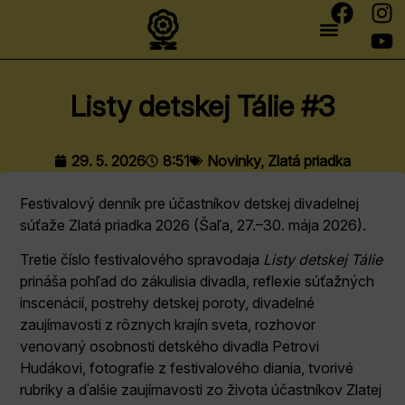
Listy detskej Tálie #3
29. 5. 2026
8:51
Novinky
,
Zlatá priadka
Festivalový denník pre účastníkov detskej divadelnej
súťaže Zlatá priadka 2026 (Šaľa, 27.–30. mája 2026).
Tretie číslo festivalového spravodaja
Listy detskej Tálie
prináša pohľad do zákulisia divadla, reflexie súťažných
inscenácií, postrehy detskej poroty, divadelné
zaujímavosti z rôznych krajín sveta, rozhovor
venovaný osobnosti detského divadla Petrovi
Hudákovi, fotografie z festivalového diania, tvorivé
rubriky a ďalšie zaujímavosti zo života účastníkov Zlatej