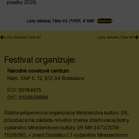
priadky 2026.
Listy detskej Tálie 03
(*.PDF, 6 MB)
Stiahnuť
Listy detskej Tálie #2
Listy detskej Tálie #4
Festival organizuje:
Národné osvetové centrum
Nám. SNP č. 12, 812 34 Bratislava
IČO: 00164615
DIČ: 2020829888
Štátna príspevková organizácia Ministerstva kultúry SR,
pôsobiaca na základe nového znenia zriaďovacej listiny
vydaného Ministerstvom kultúry SR MK-2472/2016-
110/8080, v znení Dodatku č.1 vydaného Ministerstvom