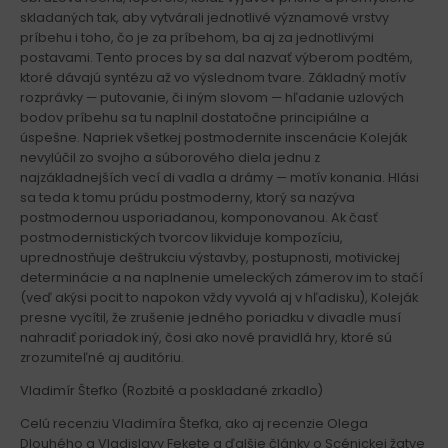
skladaných tak, aby vytvárali jednotlivé významové vrstvy
príbehu i toho, čo je za príbehom, ba aj za jednotlivými
postavami. Tento proces by sa dal nazvať výberom podtém,
ktoré dávajú syntézu až vo výslednom tvare. Základný motív
rozprávky — putovanie, či iným slovom — hľadanie uzlových
bodov príbehu sa tu naplnil dostatočne principiálne a
úspešne. Napriek všetkej postmodernite inscenácie Koleják
nevylúčil zo svojho a súborového diela jednu z
najzákladnejších vecí di vadla a drámy — motív konania. Hlási
sa teda k tomu prúdu postmoderny, ktorý sa nazýva
postmodernou usporiadanou, komponovanou. Ak časť
postmodernistických tvorcov likviduje kompozíciu,
uprednostňuje deštrukciu výstavby, postupnosti, motivickej
determinácie a na naplnenie umeleckých zámerov im to stačí
(veď akýsi pocit to napokon vždy vyvolá aj v hľadisku), Koleják
presne vycítil, že zrušenie jedného poriadku v divadle musí
nahradiť poriadok iný, čosi ako nové pravidlá hry, ktoré sú
zrozumiteľné aj auditóriu.
Vladimír Štefko (Rozbité a poskladané zrkadlo)
Celú recenziu Vladimíra Štefka, ako aj recenzie Olega
Dlouhého a Vladislavy Fekete a ďalšie články o Scénickej žatve