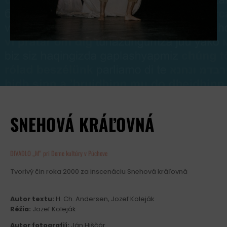
SNEHOVÁ KRÁĽOVNÁ
DIVADLO „M“ pri Dome kultúry v Púchove
Tvorivý čin roka 2000 za inscenáciu Snehová kráľovná
Autor textu:
H. Ch. Andersen, Jozef Koleják
Réžia:
Jozef Koleják
Autor fotografií:
Ján Hiščár