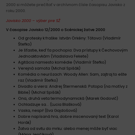
2000 si môžete prečítať v archívnom čísle časopisu Javisko z
roku 2000.
Javisko 2000 – výber pre SŽ
V časopise Javisko 12/2000 o Scénickej žatve 2000
Od grotesky k fraške: István Örkény: Tótovci (Vladimír
Štefko)
Je šťastie, keď ťa pochopia: Dva prístupy k Čechovovým
Jednoaktovkám (Vladislava Fekete)
Agitácia namiesto komédie (Vladimír Štefko)
Verejná samota (Michal Spišák)
Komédia o neurózach: Woody Allen: Sam, zajtraj to ešte
raz (Vladimír Štefko)
Divadlo a viera: Andrej Štermenská: Potopa (na motívy z
Biblie) (Michal Spišák)
Ona, druhá veta termodynamická (Marek Godovič)
Ochladzuje sa… (Lucia Blašková)
Vaska, nespi! (Eva Gajdošová)
Dobre napísaná hra, dobre inscenovaný text (Karol
Horák)
Žatva od svitu do mrku: alebo menej môže byť viac
(Mária Jenčíková)