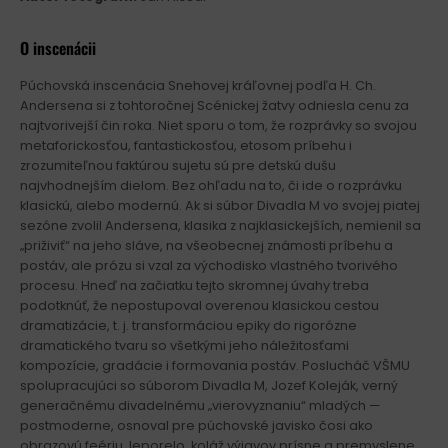
O inscenácii
Púchovská inscenácia Snehovej kráľovnej podľa H. Ch.
Andersena si z tohtoročnej Scénickej žatvy odniesla cenu za
najtvorivejší čin roka. Niet sporu o tom, že rozprávky so svojou
metaforickosťou, fantastickosťou, etosom príbehu i
zrozumiteľnou faktúrou sujetu sú pre detskú dušu
najvhodnejším dielom. Bez ohľadu na to, či ide o rozprávku
klasickú, alebo modernú. Ak si súbor Divadla M vo svojej piatej
sezóne zvolil Andersena, klasika z najklasickejších, nemienil sa
„priživiť“ na jeho sláve, na všeobecnej známosti príbehu a
postáv, ale prózu si vzal za východisko vlastného tvorivého
procesu. Hneď na začiatku tejto skromnej úvahy treba
podotknúť, že nepostupoval overenou klasickou cestou
dramatizácie, t. j. transformáciou epiky do rigorózne
dramatického tvaru so všetkými jeho náležitosťami
kompozície, gradácie i formovania postáv. Poslucháč VŠMU
spolupracujúci so súborom Divadla M, Jozef Koleják, verný
generačnému divadelnému „vierovyznaniu“ mladých —
postmoderne, osnoval pre púchovské javisko čosi ako
obrazovú feériu, leporelo, koláž výjavov prísne a premyslene