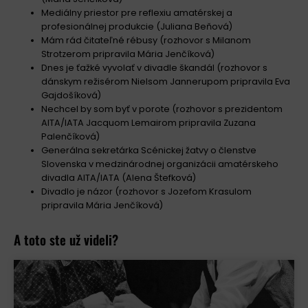
Mediálny priestor pre reflexiu amatérskej a
profesionálnej produkcie (Juliana Beňová)
Mám rád čitateľné rébusy (rozhovor s Milanom
Strotzerom pripravila Mária Jenčíková)
Dnes je ťažké vyvolať v divadle škandál (rozhovor s
dánskym režisérom Nielsom Jannerupom pripravila Eva
Gajdošíková)
Nechcel by som byť v porote (rozhovor s prezidentom
AITA/IATA Jacquom Lemairom pripravila Zuzana
Palenčíková)
Generálna sekretárka Scénickej žatvy o členstve
Slovenska v medzinárodnej organizácii amatérskeho
divadla AITA/IATA (Alena Štefková)
Divadlo je názor (rozhovor s Jozefom Krasulom
pripravila Mária Jenčíková)
A toto ste už videli?