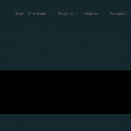
Úvod
O festivale
Program
História
Pre médiá