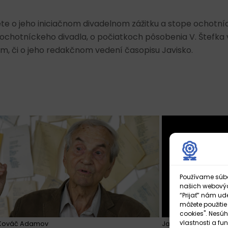
ete o jeho iniciačnom divadelnom zážitku a stope ochotní
ii ochotníckeho divadla, o počiatkoch pôsobenia V. Štefka
om, či o jeho redakčnom vedení časopisu Javisko.
Používame súbor
našich webových
“Prijať” nám ud
môžete použitie
cookies". Nesúh
vlastnosti a fun
 Kováč Adamov
Jaroslava Čajková