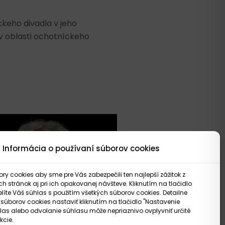
ckeho divadla v jeho
 v oblasti ochotníckeho
Informácia o používaní súborov cookies
y cookies aby sme pre Vás zabezpečili ten najlepší zážitok z
 stránok aj pri ich opakovanej návšteve. Kliknutím na tlačidlo
elíte Váš súhlas s použitím všetkých súborov cookies. Detailne
 súborov cookies nastaviť kliknutím na tlačidlo "Nastavenie
las alebo odvolanie súhlasu môže nepriaznivo ovplyvniť určité
kcie.
Elena Bakošová