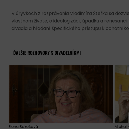
V úryvkoch z rozprávania Vladimíra Štefka sa dozvi
vlastnom živote, o ideologizácii, úpadku a renesanc
divadla a hľadaní špecifického prístupu k ochotník
ĎALŠIE ROZHOVORY S DIVADELNÍKMI
Elena Bakošová
Michal