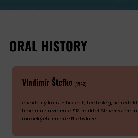
ORAL HISTORY
Vladimír Štefko
(1942)
divadelný kritik a historik, teatrológ, šéfreda
hovorca prezidenta SR, riaditeľ Slovenského r
múzických umení v Bratislave