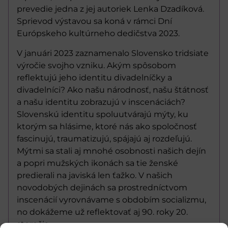
prevedie jedna z jej autoriek Lenka Dzadíková.
Sprievod výstavou sa koná v rámci Dní
Európskeho kultúrneho dedičstva 2023.
V januári 2023 zaznamenalo Slovensko tridsiate
výročie svojho vzniku. Akým spôsobom
reflektujú jeho identitu divadelníčky a
divadelníci? Ako našu národnosť, našu štátnosť
a našu identitu zobrazujú v inscenáciách?
Slovenskú identitu spoluutvárajú mýty, ku
ktorým sa hlásime, ktoré nás ako spoločnosť
fascinujú, traumatizujú, spájajú aj rozdeľujú.
Mýtmi sa stali aj mnohé osobnosti našich dejín
a popri mužských ikonách sa tie ženské
predierali na javiská len ťažko. V našich
novodobých dejinách sa prostredníctvom
inscenácií vyrovnávame s obdobím socializmu,
no dokážeme už reflektovať aj 90. roky 20.
storočia.