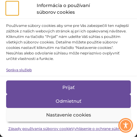
Informácia o používaní
súborov cookies
Používame súbory cookies aby sme pre Vás zabezpečili ten najlepší
zážitok z našich webových stránok aj pri ich opakovanej návšteve.
Kliknutím na tlačidlo “Prijať” nám udelíte Váš súhlas s použitím
všetkých súborov cookies. Detailne môžete použitie súborov
cookies nastaviť kliknutím na tlačidlo "Nastavenie cookies".
Nesúhlas alebo odvolanie súhlasu môže nepriaznivo ovplyvniť
určité vlastnosti a funkcie.
Správa služieb
Prijať
Odmietnuť
Tridsať rokov Slovenskej republiky v
We use cookies to ensure that you have the best experience on our website. If
Nastavenie cookies
divadelných inscenáciách
you continue to use this site we assume that you accept this.
Learn more
Zásady používania súborov cookie
Vyhlásenie o ochrane súkromia
OK