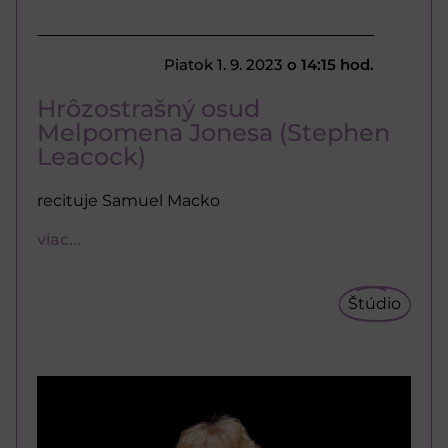
Piatok 1. 9. 2023
o 14:15 hod.
Hrôzostrašný osud
Melpomena Jonesa (Stephen
Leacock)
recituje Samuel Macko
viac...
Štúdio