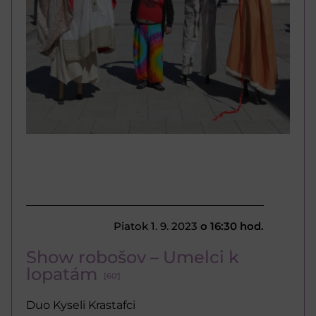
Piatok 1. 9. 2023
o 16:30 hod.
Show robošov – Umelci k
lopatám
[60']
Duo Kyseli Krastafci