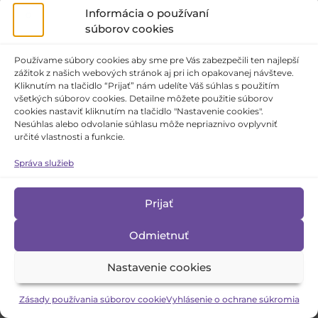
Informácia o používaní
súborov cookies
Používame súbory cookies aby sme pre Vás zabezpečili ten najlepší
zážitok z našich webových stránok aj pri ich opakovanej návšteve.
Kliknutím na tlačidlo “Prijať” nám udelíte Váš súhlas s použitím
všetkých súborov cookies. Detailne môžete použitie súborov
cookies nastaviť kliknutím na tlačidlo "Nastavenie cookies".
Piatok 1. 9. 2023
o 19:30 hod.
Nesúhlas alebo odvolanie súhlasu môže nepriaznivo ovplyvniť
určité vlastnosti a funkcie.
Ženba
[90']
Správa služieb
Divadlo „A“ a Divadlo SHANTI, Prievidza
Prijať
Program nie je vhodný pre osoby mladšie ako
Odmietnuť
15 rokov.
viac...
Nastavenie cookies
Zásady používania súborov cookie
Vyhlásenie o ochrane súkromia
Národný dom