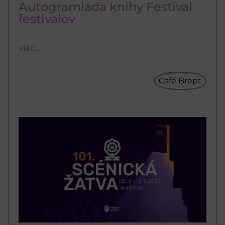
Autogramiáda knihy Festival
festivalov
viac...
Café Brept