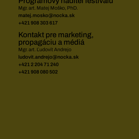
Programový riaditeľ festivalu
Mgr. art. Matej Moško, PhD.
matej.mosko@nocka.sk
+421 908 303 617
Kontakt pre marketing,
propagáciu a médiá
Mgr. art. Ľudovít Andrejo
ludovit.andrejo@nocka.sk
+421 2 204 71 240
+421 908 080 502