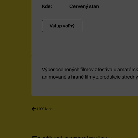
Kde:
Červený stan
Vstup voľný
Výber ocenených filmov z festivalu amatérsk
animované a hrané filmy z produkcie stredný
1 000 izieb