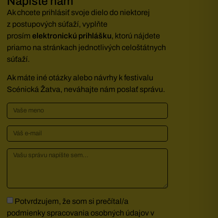
Napíšte nám
Ak chcete prihlásiť svoje dielo do niektorej
z postupových súťaží, vyplňte
prosím
elektronickú prihlášku
, ktorú nájdete
priamo na stránkach jednotlivých celoštátnych
súťaží.
Ak máte iné otázky alebo návrhy k festivalu
Scénická Žatva, neváhajte nám poslať správu.
Potvrdzujem, že som si prečítal/a
podmienky spracovania osobných údajov v