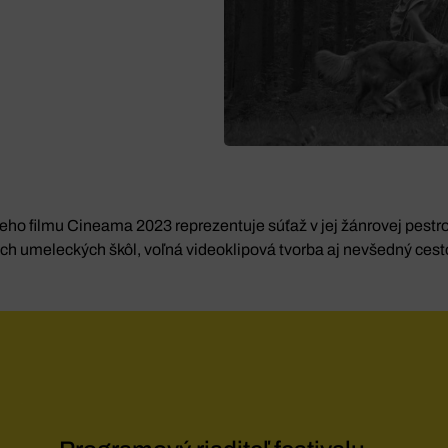
eho filmu Cineama 2023 reprezentuje súťaž v jej žánrovej pestro
ch umeleckých škôl, voľná videoklipová tvorba aj nevšedný cest