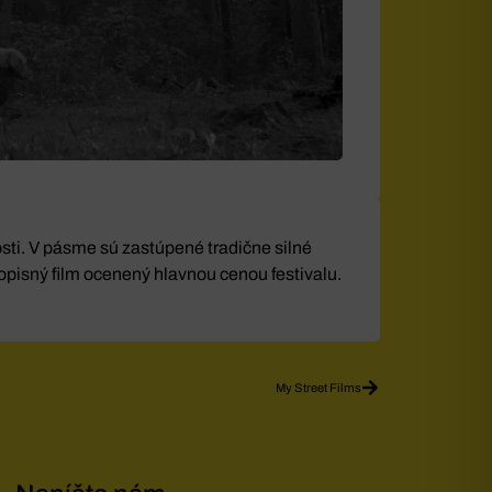
sti. V pásme sú zastúpené tradične silné
opisný film ocenený hlavnou cenou festivalu.
My Street Films