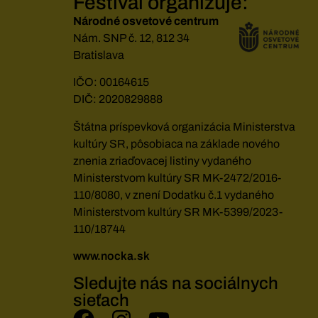
Festival organizuje:
Národné osvetové centrum
Nám. SNP č. 12, 812 34
Bratislava
IČO: 00164615
DIČ: 2020829888
Štátna príspevková organizácia Ministerstva
kultúry SR, pôsobiaca na základe nového
znenia zriaďovacej listiny vydaného
Ministerstvom kultúry SR MK-2472/2016-
110/8080, v znení Dodatku č.1 vydaného
Ministerstvom kultúry SR MK-5399/2023-
110/18744
www.nocka.sk
Sledujte nás na sociálnych
sieťach