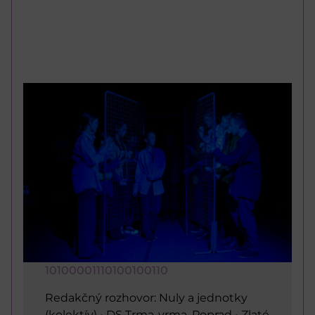
10100001110100100110
Redakčný rozhovor: Nuly a jednotky
(kolektív) • DS Trma-vrma, Poprad • Zlaté