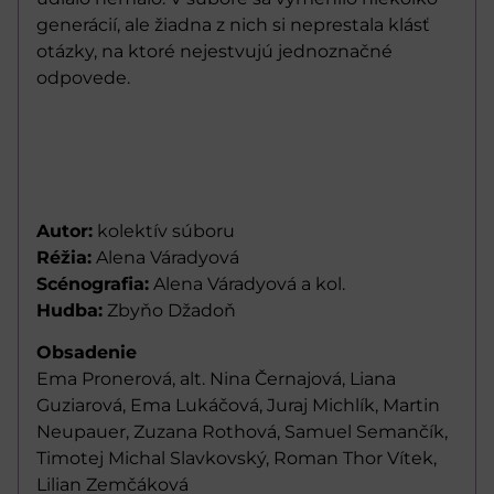
generácií, ale žiadna z nich si neprestala klásť
otázky, na ktoré nejestvujú jednoznačné
odpovede.
Autor:
kolektív súboru
Réžia:
Alena Váradyová
Scénografia:
Alena Váradyová a kol.
Hudba:
Zbyňo Džadoň
Obsadenie
Ema Pronerová, alt. Nina Černajová, Liana
Guziarová, Ema Lukáčová, Juraj Michlík, Martin
Neupauer, Zuzana Rothová, Samuel Semančík,
Timotej Michal Slavkovský, Roman Thor Vítek,
Lilian Zemčáková