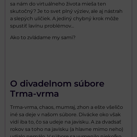
sa nám do virtuálneho života mieša ten
skutočný? Je to svet plný výziev, ale aj nástrah
a slepých uličiek. A jediný chybný krok môže
spustiť lavínu problémov…
Ako to zvládame my sami?
O divadelnom súbore
Trma-vrma
Trma-vrma, chaos, mumraj, zhon a ešte všeličo
iné sa deje v našom súbore. Divácke oko však
vidí iba to, čo sa udeje na javisku. A za dvadsať
rokov sa toho na javisku (a hlavne mimo neho)
udialo nemálo. V súbore sa vymenilo niekoľko