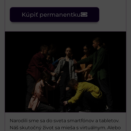
Kúpiť permanentku
Narodili sme sa do sveta smartfónov a tabletov.
Náš skutočný život sa mieša s virtuálnym. Alebo