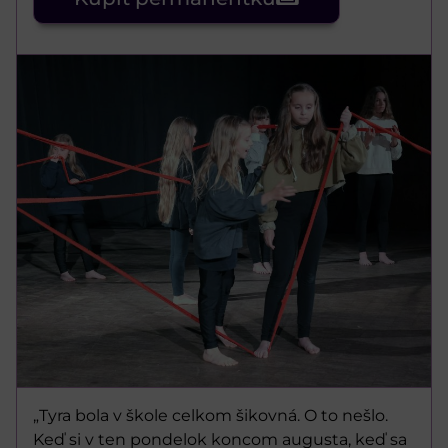
„Tyra bola v škole celkom šikovná. O to nešlo.
Keď si v ten pondelok koncom augusta, keď sa