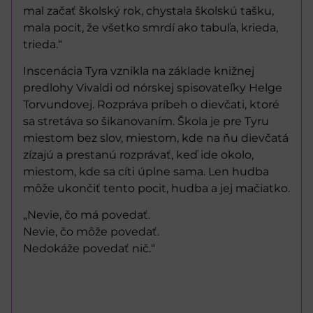
mal začať školský rok, chystala školskú tašku,
mala pocit, že všetko smrdí ako tabuľa, krieda,
trieda.“
Inscenácia Tyra vznikla na základe knižnej
predlohy Vivaldi od nórskej spisovateľky Helge
Torvundovej. Rozpráva príbeh o dievčati, ktoré
sa stretáva so šikanovaním. Škola je pre Tyru
miestom bez slov, miestom, kde na ňu dievčatá
zízajú a prestanú rozprávať, keď ide okolo,
miestom, kde sa cíti úplne sama. Len hudba
môže ukončiť tento pocit, hudba a jej mačiatko.
„Nevie, čo má povedať.
Nevie, čo môže povedať.
Nedokáže povedať nič.“