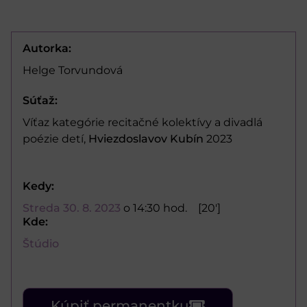
Autorka:
Helge Torvundová
Súťaž:
Víťaz kategórie recitačné kolektívy a divadlá
poézie detí,
Hviezdoslavov Kubín
2023
Kedy:
Streda 30. 8. 2023
o 14:30 hod.
[20']
Kde:
Štúdio
Kúpiť permanentku