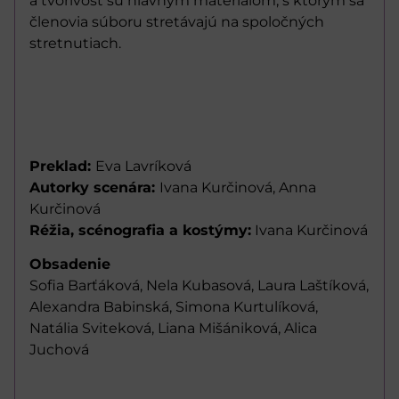
a tvorivosť sú hlavným materiálom, s ktorým sa
členovia súboru stretávajú na spoločných
stretnutiach.
Preklad:
Eva Lavríková
Autorky scenára:
Ivana Kurčinová, Anna
Kurčinová
Réžia, scénografia a kostýmy:
Ivana Kurčinová
Obsadenie
Sofia Barťáková, Nela Kubasová, Laura Laštíková,
Alexandra Babinská, Simona Kurtulíková,
Natália Sviteková, Liana Mišániková, Alica
Juchová