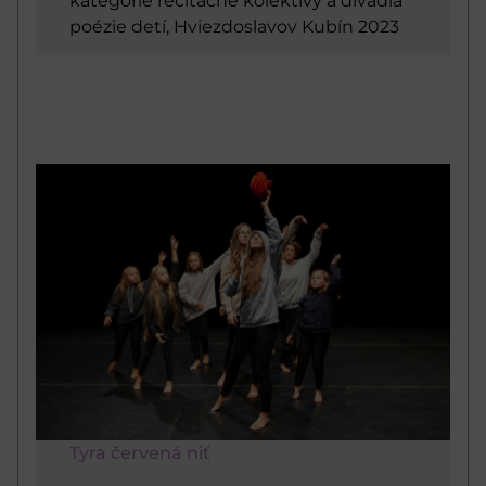
kategórie recitačné kolektívy a divadlá
poézie detí, Hviezdoslavov Kubín 2023
Tyra červená niť