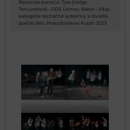
Recenzia porotcu: Tyra (Helge
Torvundová) • DDS Úsmev, Babín • Víťaz
kategórie recitačné kolektívy a divadlá
poézie detí, Hviezdoslavov Kubín 2023
Tyra (DDS Úsmev)
Tyra (DDS Úsmev)