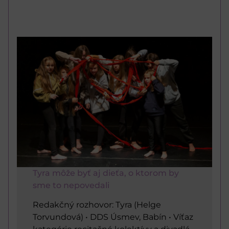
Tyra môže byť aj dieťa, o ktorom by
sme to nepovedali
Redakčný rozhovor: Tyra (Helge
Torvundová) • DDS Úsmev, Babín • Víťaz