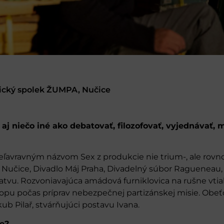
nický spolek ŽUMPA, Nučice
e aj niečo iné ako debatovať, filozofovať, vyjednávať, m
ľavravným názvom Sex z produkcie nie trium-, ale rovno
Nučice, Divadlo Máj Praha, Divadelný súbor Ragueneau,
atvu. Rozvoniavajúca amádová furniklovica na rušne vti
opu počas príprav nebezpečnej partizánskej misie. Obe
ub Pilař, stvárňujúci postavu Ivana.
ve?