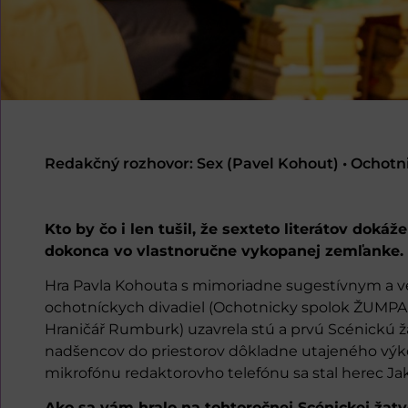
Redakčný rozhovor: Sex (Pavel Kohout) • Ochot
Kto by čo i len tušil, že sexteto literátov dokáž
dokonca vo vlastnoručne vykopanej zemľanke.
Hra Pavla Kohouta s mimoriadne sugestívnym a ve
ochotníckych divadiel (Ochotnicky spolok ŽUMPA 
Hraničář Rumburk) uzavrela stú a prvú Scénickú ž
nadšencov do priestorov dôkladne utajeného výk
mikrofónu redaktorovho telefónu sa stal herec Jak
Ako sa vám hralo na tohtoročnej Scénickej žat