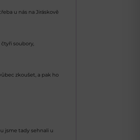
třeba u nás na Jiráskově
 čtyři soubory,
 vůbec zkoušet, a pak ho
u jsme tady sehnali u