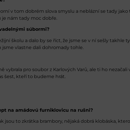
komorní v tom dobrém slova smyslu a neblázní se tady jako 
du je nám tady moc dobře.
ivadelnými súbormi?
í školu a dalo by se říct, že jsme se v ní sešly takhle ty
 jsme vlastne dali dohromady tohle.
 vybrala pro soubor z Karlových Varů, ale ti ho nezačali
nás šest, kteří to budeme hrát.
ept na amádovú furniklovicu na rušni?
k jsou to zkrátka brambory, nějaká dobrá klobáska, ktero