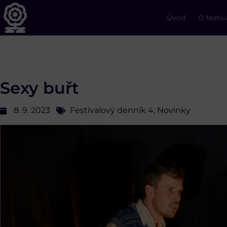
Úvod
O festiv
Sexy buřt
8. 9. 2023
Festivalový denník 4
,
Novinky