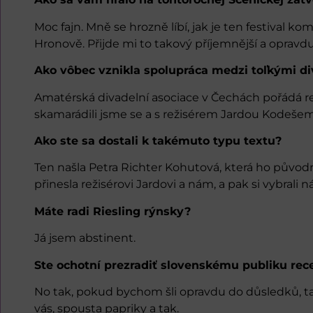
Moc fajn. Mně se hrozně líbí, jak je ten festival 
Hronově. Přijde mi to takový příjemnější a oprav
Ako vôbec vznikla spolupráca medzi toľkými d
Amatérská divadelní asociace v Čechách pořádá režijn
skamarádili jsme se a s režisérem Jardou Kodešem
Ako ste sa dostali k takémuto typu textu?
Ten našla Petra Richter Kohutová, která ho původně
přinesla režisérovi Jardovi a nám, a pak si vybrali 
Máte radi Riesling rýnsky?
Já jsem abstinent.
Ste ochotní prezradiť slovenskému publiku rec
No tak, pokud bychom šli opravdu do důsledků, ta
vás, spousta papriky a tak.