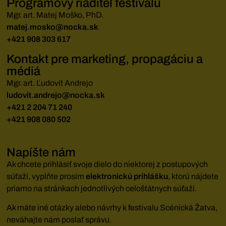
Programový riaditeľ festivalu
Mgr. art. Matej Moško, PhD.
matej.mosko@nocka.sk
+421 908 303 617
Kontakt pre marketing, propagáciu a
médiá
Mgr. art. Ľudovít Andrejo
ludovit.andrejo@nocka.sk
+421 2 204 71 240
+421 908 080 502
Napíšte nám
Ak chcete prihlásiť svoje dielo do niektorej z postupových
súťaží, vyplňte prosím
elektronickú prihlášku
, ktorú nájdete
priamo na stránkach jednotlivých celoštátnych súťaží.
Ak máte iné otázky alebo návrhy k festivalu Scénická Žatva,
neváhajte nám poslať správu.