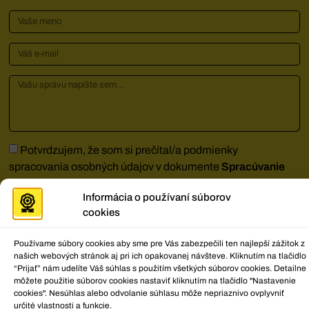
Potvrdzujem, že som si prečítal/a podmienky
spracovania osobných údajov v dokumente
Spracúvanie
osobných údajov
a súhlasím s nimi.
Informácia o používaní súborov
Kliknutím na 'Súhlasím' povolíte Google recaptcha
cookies
Zásady používania súborov cookie
Používame súbory cookies aby sme pre Vás zabezpečili ten najlepší zážitok z
Súhlasím
našich webových stránok aj pri ich opakovanej návšteve. Kliknutím na tlačidlo
“Prijať” nám udelíte Váš súhlas s použitím všetkých súborov cookies. Detailne
môžete použitie súborov cookies nastaviť kliknutím na tlačidlo "Nastavenie
Poslať správu
cookies". Nesúhlas alebo odvolanie súhlasu môže nepriaznivo ovplyvniť
určité vlastnosti a funkcie.