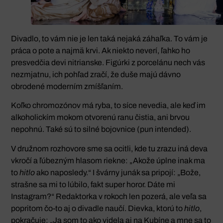
Divadlo, to vám nie je len taká nejaká záhaľka. To vám je
práca o pote a najmä krvi. Ak niekto neverí, ľahko ho
presvedčia devi nitrianske. Figúrki z porcelánu nech vás
nezmjatnu, ich pohľad zračí, že duše majú dávno
obrodené moderním zmíšľaním.
Koľko chromozónov má ryba, to síce nevedia, ale keď im
alkoholickím mokom otvorenú ranu čistia, ani brvou
nepohnú. Také sú to silné bojovnice (pun intended).
V družnom rozhovore sme sa ocitli, kde tu zrazu iná deva
vkročí a ľúbezným hlasom riekne: „Akože úplne inak ma
to
hitlo
ako naposledy.“ I švárny junák sa pripojí: „Bože,
strašne sa mi to lúbilo, fakt super horor. Dáte mi
Instagram?“ Redaktorka v rokoch len pozerá, ale veľa sa
popritom čo-to aj o divadle naučí. Dievka, ktorú to
hitlo
,
pokračuje: „Ja som to ako videla aj na Kubíne a mne sa to