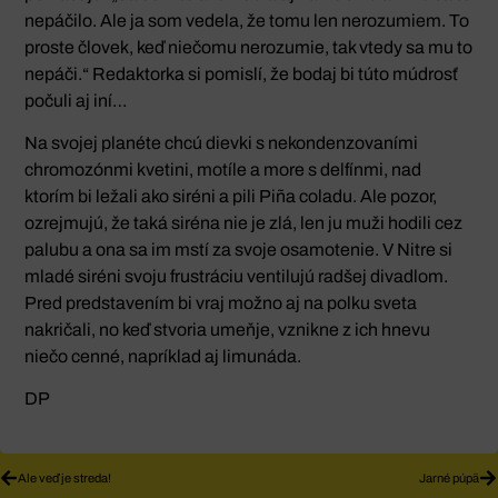
nepáčilo. Ale ja som vedela, že tomu len nerozumiem. To
proste človek, keď niečomu nerozumie, tak vtedy sa mu to
nepáči.“ Redaktorka si pomislí, že bodaj bi túto múdrosť
počuli aj iní…
Na svojej planéte chcú dievki s nekondenzovaními
chromozónmi kvetini, motíle a more s delfínmi, nad
ktorím bi ležali ako siréni a pili Piña coladu. Ale pozor,
ozrejmujú, že taká siréna nie je zlá, len ju muži hodili cez
palubu a ona sa im mstí za svoje osamotenie. V Nitre si
mladé siréni svoju frustráciu ventilujú radšej divadlom.
Pred predstavením bi vraj možno aj na polku sveta
nakričali, no keď stvoria umeňje, vznikne z ich hnevu
niečo cenné, napríklad aj limunáda.
DP
Ale veď je streda!
Jarné púpä