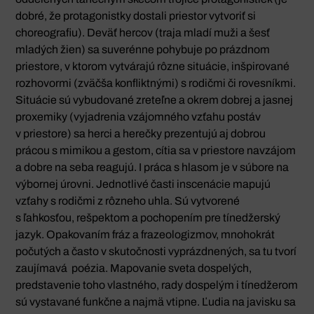
dobré, že protagonistky dostali priestor vytvoriť si
choreografiu). Deväť hercov (traja mladí muži a šesť
mladých žien) sa suverénne pohybuje po prázdnom
priestore, v ktorom vytvárajú rôzne situácie, inšpirované
rozhovormi (zväčša konfliktnými) s rodičmi či rovesníkmi.
Situácie sú vybudované zreteľne a okrem dobrej a jasnej
proxemiky (vyjadrenia vzájomného vzťahu postáv
v priestore) sa herci a herečky prezentujú aj dobrou
prácou s mimikou a gestom, cítia sa v priestore navzájom
a dobre na seba reagujú. I práca s hlasom je v súbore na
výbornej úrovni. Jednotlivé časti inscenácie mapujú
vzťahy s rodičmi z rôzneho uhla. Sú vytvorené
s ľahkosťou, rešpektom a pochopením pre tínedžerský
jazyk. Opakovaním fráz a frazeologizmov, mnohokrát
počutých a často v skutočnosti vyprázdnených, sa tu tvorí
zaujímavá poézia. Mapovanie sveta dospelých,
predstavenie toho vlastného, rady dospelým i tínedžerom
sú vystavané funkčne a najmä vtipne. Ľudia na javisku sa