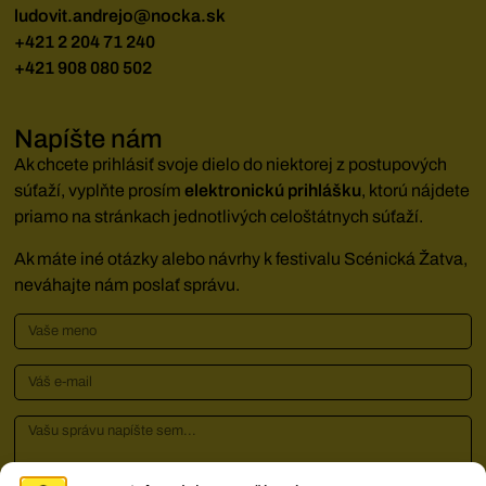
ludovit.andrejo@nocka.sk
+421 2 204 71 240
+421 908 080 502
Napíšte nám
Ak chcete prihlásiť svoje dielo do niektorej z postupových
súťaží, vyplňte prosím
elektronickú prihlášku
, ktorú nájdete
priamo na stránkach jednotlivých celoštátnych súťaží.
Ak máte iné otázky alebo návrhy k festivalu Scénická Žatva,
neváhajte nám poslať správu.