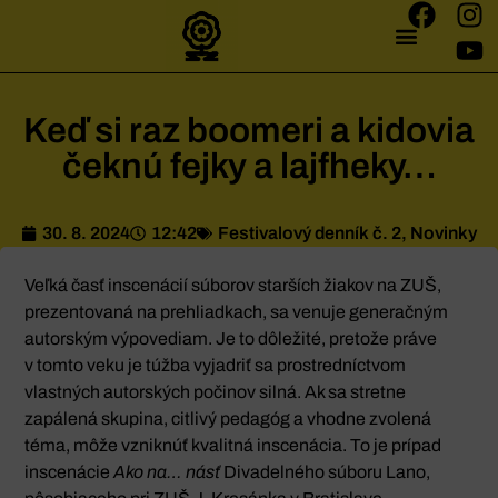
Keď si raz boomeri a kidovia
čeknú fejky a lajfheky…
30. 8. 2024
12:42
Festivalový denník č. 2
,
Novinky
Veľká časť inscenácií súborov starších žiakov na ZUŠ,
prezentovaná na prehliadkach, sa venuje generačným
autorským výpovediam. Je to dôležité, pretože práve
v tomto veku je túžba vyjadriť sa prostredníctvom
vlastných autorských počinov silná. Ak sa stretne
zapálená skupina, citlivý pedagóg a vhodne zvolená
téma, môže vzniknúť kvalitná inscenácia. To je prípad
inscenácie
Ako na… násť
Divadelného súboru Lano,