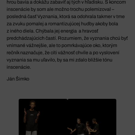
hrou bavia a dokážu zabaviť aj tých v hľadisku. S koncom
inscenácie by som ale možno trochu polemizoval –
posledná časť Vyznania, ktorá sa odohrala takmer v tme
za zvuku pomalej a romantizujúcej hudby akoby bola
z iného diela. Chýbala jej energia a hravosť
predchádzajúcich častí. Rozumiem, že vyznania chcú byť
vnímané vážnejšie, ale to pomrkávajúce oko, ktorým
rečník naznačuje, že cíti vážnosť chvíle a po vyslovení
vyznania sa mu uľavilo, by sa mi zdalo bližšie tónu
inscenácie.
Ján Šimko