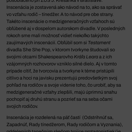
pôsobiaceho pri ZUŠ J. Kresánka v Bratislave.
Inscenácia je zostavená ako návod na to, ako sa správať
vo vzťahu rodič – tínedžer. A to návod pre obe strany.
Takéto inscenácie o medzigeneračných vzťahoch sú
obľúbené aj v dospelom autorskom divadle. V posledných
rokoch sme mali možnosť vidieť niekoľko takýchto
zaujímavých inscenácií. Obľúbil som si
Testament
divadla She She Pop, v ktorom tvorkyne študovali so
svojimi otcami Shakespearovho
Kráľa Leara
a z ich
vzájomných rozhovorov vzniklo silné dielo. Aj v tomto
prípade cítiť, že tvorcovia a tvorkyne k téme pristúpili
citlivo a hoci na javisku prezentujú predovšetkým svoj
pohľad na rodičov a svoje videnie toho, čo urobiť, aby sa
medzigeneračné vzťahy zlepšili, majú úprimnú snahu
pochopiť aj druhú stranu a pozrieť sa na seba očami
svojich rodičov.
Inscenácia je rozdelená na päť častí (Odstrihnúť sa,
Zapadnúť, Rady tínedžerom, Rady rodičom a Vyznania),
oddelených tanečným skečom trojice protagonistiek (je