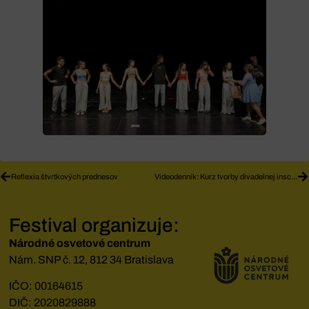
Reflexia štvrtkových prednesov
Videodenník: Kurz tvorby divadelnej inscenácie
Festival organizuje:
Národné osvetové centrum
Nám. SNP č. 12, 812 34 Bratislava
IČO: 00164615
DIČ: 2020829888