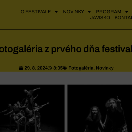
O FESTIVALE
NOVINKY
PROGRAM
JAVISKO
KONTA
otogaléria z prvého dňa festiva
29. 8. 2024
8:05
Fotogaléria
,
Novinky