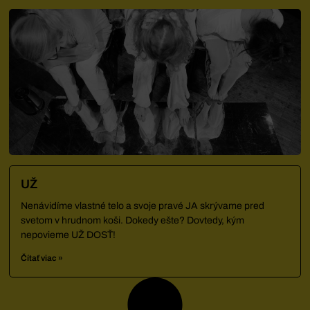
UŽ
Nenávidíme vlastné telo a svoje pravé JA skrývame pred
svetom v hrudnom koši. Dokedy ešte? Dovtedy, kým
nepovieme UŽ DOSŤ!
Čítať viac »