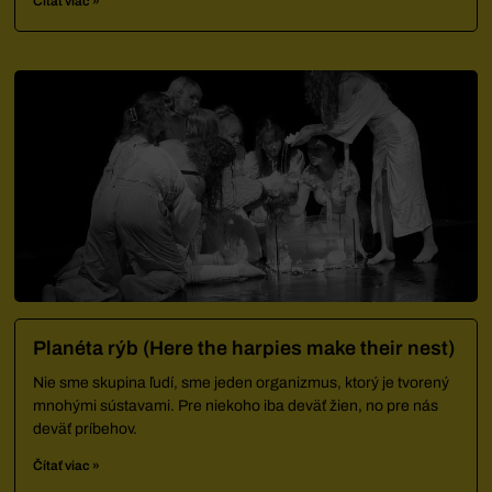
Čítať viac »
Planéta rýb (Here the harpies make their nest)
Nie sme skupina ľudí, sme jeden organizmus, ktorý je tvorený
mnohými sústavami. Pre niekoho iba deväť žien, no pre nás
deväť príbehov.
Čítať viac »