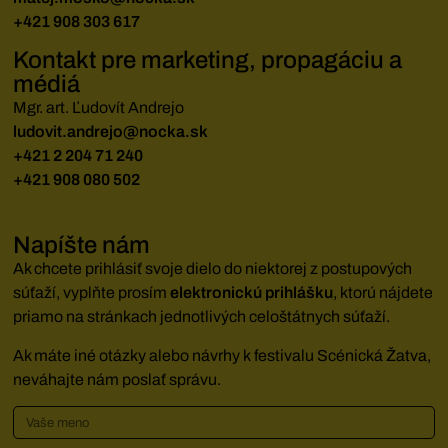
+421 908 303 617
Kontakt pre marketing, propagáciu a
médiá
Mgr. art. Ľudovít Andrejo
ludovit.andrejo@nocka.sk
+421 2 204 71 240
+421 908 080 502
Napíšte nám
Ak chcete prihlásiť svoje dielo do niektorej z postupových
súťaží, vyplňte prosím
elektronickú prihlášku
, ktorú nájdete
priamo na stránkach jednotlivých celoštátnych súťaží.
Ak máte iné otázky alebo návrhy k festivalu Scénická Žatva,
neváhajte nám poslať správu.