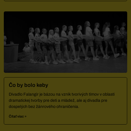
Čo by bolo keby
Divadlo Falangir je bázou na vznik tvorivých tímov v oblasti
dramatickej tvorby pre deti a mládež, ale aj divadla pre
dospelých bez žánrového ohraničenia.
Čítať viac »