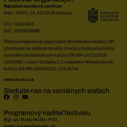
Národné osvetové centrum
Nám. SNP č. 12, 812 34 Bratislava
IČO: 00164615
DIČ: 2020829888
Štátna príspevková organizácia Ministerstva kultúry SR,
pôsobiaca na základe nového znenia zriaďovacej listiny
vydaného Ministerstvom kultúry SR MK-2472/2016-
110/8080, v znení Dodatku č.1 vydaného Ministerstvom
kultúry SR MK-5399/2023-110/18744
www.nocka.sk
Sledujte nás na sociálnych sieťach
Programový riaditeľ festivalu
Mgr. art. Matej Moško, PhD.
matej.mosko@nocka.sk