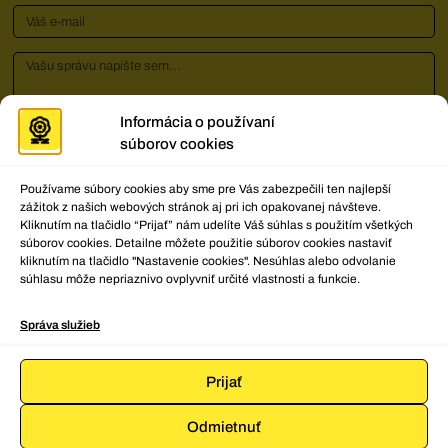
Informácia o používaní
súborov cookies
Potvrdzujem, že som si prečítal/a podmienky
spracovania osobných údajov v dokumente
Spracúvanie
Používame súbory cookies aby sme pre Vás zabezpečili ten najlepší
zážitok z našich webových stránok aj pri ich opakovanej návšteve.
osobných údajov
a súhlasím s nimi.
Kliknutím na tlačidlo “Prijať” nám udelíte Váš súhlas s použitím všetkých
Kliknutím na 'Súhlasím' povolíte Google recaptcha
súborov cookies. Detailne môžete použitie súborov cookies nastaviť
Zásady používania súborov cookie
kliknutím na tlačidlo "Nastavenie cookies". Nesúhlas alebo odvolanie
súhlasu môže nepriaznivo ovplyvniť určité vlastnosti a funkcie.
Súhlasím
Správa služieb
Poslať správu
Prijať
Odmietnuť
2024 © Národné osvetové centrum