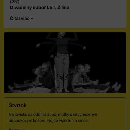
(25')
Divadelný súbor LET, Žilina
Čítať viac »
Štvrtok
Na javisku sa odohrá súboj matky s nevyneseným
odpadkovým košom. Nejde však len o smeti.