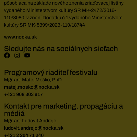
pôsobiaca na základe nového znenia zriaďovacej listiny
vydaného Ministerstvom kultúry SR MK-2472/2016-
110/8080, v znení Dodatku č.1 vydaného Ministerstvom
kultúry SR MK-5399/2023-110/18744
www.nocka.sk
Sledujte nás na sociálnych sieťach
Programový riaditeľ festivalu
Mgr. art. Matej Moško, PhD.
matej.mosko@nocka.sk
+421 908 303 617
Kontakt pre marketing, propagáciu a
médiá
Mgr. art. Ľudovít Andrejo
ludovit.andrejo@nocka.sk
+421 2 204 71 240