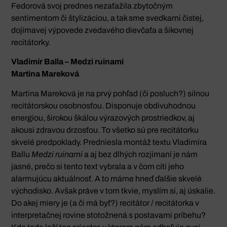
Fedorová svoj prednes nezaťažila zbytočným
sentimentom či štylizáciou, a tak sme svedkami čistej,
dojímavej výpovede zvedavého dievčaťa a šikovnej
recitátorky.
Vladimír Balla – Medzi ruinami
Martina Mareková
Martina Mareková je na prvý pohľad (či posluch?) silnou
recitátorskou osobnosťou. Disponuje obdivuhodnou
energiou, širokou škálou výrazových prostriedkov, aj
akousi zdravou drzosťou. To všetko sú pre recitátorku
skvelé predpoklady. Predniesla montáž textu Vladimíra
Ballu
Medzi ruinami
a aj bez dlhých rozjímaní je nám
jasné, prečo si tento text vybrala a v čom cíti jeho
alarmujúcu aktuálnosť. A to máme hneď ďalšie skvelé
východisko. Avšak práve v tom tkvie, myslím si, aj úskalie.
Do akej miery je (a či má byť?) recitátor / recitátorka v
interpretačnej rovine stotožnená s postavami príbehu?