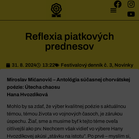
Reflexia piatkových
prednesov
31. 8. 2024
13:22
Festivalový denník č. 3
,
Novinky
Miroslav Mićanović – Antológia súčasnej chorvátskej
poézie: Útecha chaosu
Hana Hvozdíková
Mohlo by sa zdať, že výber kvalitnej poézie s aktuálnou
témou, témou života vo vojnových časoch, je zárukou
úspechu. Žiaľ, sme a musíme byť k tejto téme oveľa
citlivejší ako prv. Nechcem však vidieť vo výbere Hany
Hvozdíkovej akúsi „stávku na istotu”. Po prvé – myslím si,