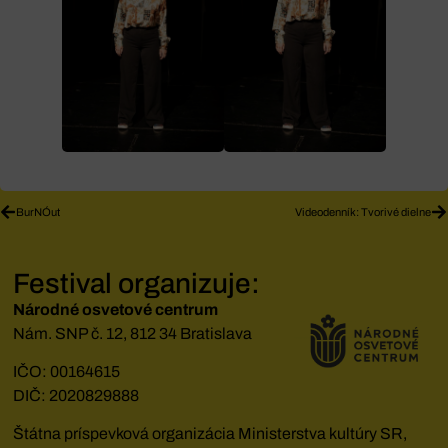
BurNÓut
Videodenník: Tvorivé dielne
Festival organizuje:
Národné osvetové centrum
Nám. SNP č. 12, 812 34 Bratislava
IČO: 00164615
DIČ: 2020829888
Štátna príspevková organizácia Ministerstva kultúry SR,