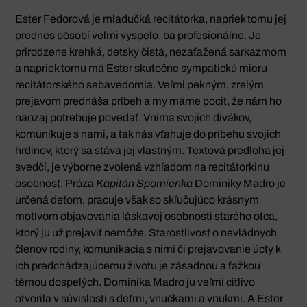
Ester Fedorová je mladučká recitátorka, napriek tomu jej
prednes pôsobí veľmi vyspelo, ba profesionálne. Je
prirodzene krehká, detsky čistá, nezaťažená sarkazmom
a napriek tomu má Ester skutočne sympatickú mieru
recitátorského sebavedomia. Veľmi pekným, zrelým
prejavom prednáša príbeh a my máme pocit, že nám ho
naozaj potrebuje povedať. Vníma svojich divákov,
komunikuje s nami, a tak nás vťahuje do príbehu svojich
hrdinov, ktorý sa stáva jej vlastným. Textová predloha jej
svedčí, je výborne zvolená vzhľadom na recitátorkinu
osobnosť. Próza
Kapitán Spomienka
Dominiky Madro je
určená deťom, pracuje však so skľučujúco krásnym
motívom objavovania láskavej osobnosti starého otca,
ktorý ju už prejaviť nemôže. Starostlivosť o nevládnych
členov rodiny, komunikácia s nimi či prejavovanie úcty k
ich predchádzajúcemu životu je zásadnou a ťažkou
témou dospelých. Dominika Madro ju veľmi citlivo
otvorila v súvislosti s deťmi, vnučkami a vnukmi. A Ester