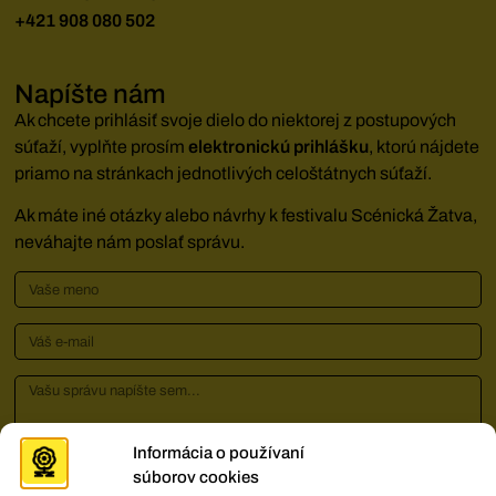
+421 908 080 502
Napíšte nám
Ak chcete prihlásiť svoje dielo do niektorej z postupových
súťaží, vyplňte prosím
elektronickú prihlášku
, ktorú nájdete
priamo na stránkach jednotlivých celoštátnych súťaží.
Ak máte iné otázky alebo návrhy k festivalu Scénická Žatva,
neváhajte nám poslať správu.
Informácia o používaní
súborov cookies
Potvrdzujem, že som si prečítal/a podmienky