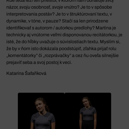
Kde teda leží ten priestor, v ktorom nám odhaľuje
svoj
názor,
svoju
osobnosť,
svoje
vnútro? Je to v spôsobe
interpretovania postáv? Je to v štruktúrovaní textu, v
dynamike, v tóne, v pauze? Stačí sa len prirodzene
identifikovať s autorom / autorkou predlohy? Martina je
technicky aj vnútorne veľmi disponovanou recitátorkou, je
isté, že do hĺbky uvažuje o súvislostiach textu. Myslím si,
že by v ňom isto dokázala poodstúpiť, zľahka prijať rolu
„komentátorky” či „rozprávačky” a cez ňu oveľa silnejšie
prejaviť seba a svoj postoj k veci.
Katarína Šafaříková