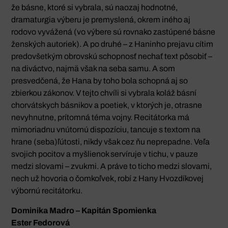
že básne, ktoré si vybrala, sú naozaj hodnotné,
dramaturgia výberu je premyslená, okrem iného aj
rodovo vyvážená (vo výbere sú rovnako zastúpené básne
ženských autoriek). A po druhé – z Haninho prejavu cítim
predovšetkým obrovskú schopnosť nechať text pôsobiť –
na diváctvo, najmä však na seba samu. A som
presvedčená, že Hana by toho bola schopná aj so
zbierkou zákonov. V tejto chvíli si vybrala koláž básní
chorvátskych básnikov a poetiek, v ktorých je, otrasne
nevyhnutne, prítomná téma vojny. Recitátorka má
mimoriadnu vnútornú dispozíciu, tancuje s textom na
hrane (seba)ľútosti, nikdy však cez ňu neprepadne. Veľa
svojich pocitov a myšlienok servíruje v tichu, v pauze
medzi slovami – zvukmi. A práve to ticho medzi slovami,
nech už hovoria o čomkoľvek, robí z Hany Hvozdíkovej
výbornú recitátorku.
Dominika Madro – Kapitán Spomienka
Ester Fedorová