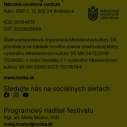
Národné osvetové centrum
Nám. SNP č. 12, 812 34 Bratislava
IČO: 00164615
DIČ: 2020829888
Štátna príspevková organizácia Ministerstva kultúry SR,
pôsobiaca na základe nového znenia zriaďovacej listiny
vydaného Ministerstvom kultúry SR MK-2472/2016-
110/8080, v znení Dodatku č.1 vydaného Ministerstvom
kultúry SR MK-5399/2023-110/18744
www.nocka.sk
Sledujte nás na sociálnych sieťach
Programový riaditeľ festivalu
Mgr. art. Matej Moško, PhD.
matej.mosko@nocka.sk