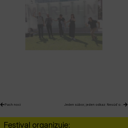
Pach noci
Jeden súbor, jeden odkaz: Nesúď obal, radšej prečítaj zloženie
Festival organizuje: