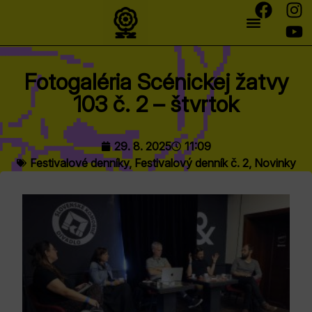
Fotogaléria Scénickej žatvy
103 č. 2 – štvrtok
29. 8. 2025
11:09
Festivalové denníky
,
Festivalový denník č. 2
,
Novinky