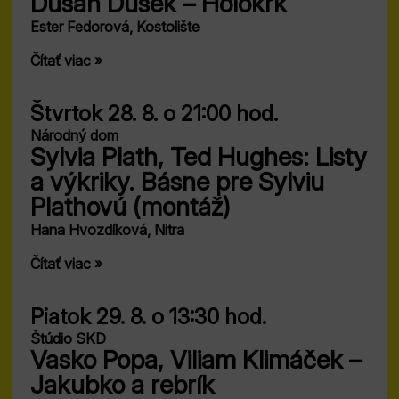
Dušan Dušek – Holokrk
Ester Fedorová, Kostolište
Čítať viac »
Štvrtok 28. 8.
o 21:00 hod.
Národný dom
Sylvia Plath, Ted Hughes: Listy
a výkriky. Básne pre Sylviu
Plathovú (montáž)
Hana Hvozdíková, Nitra
Čítať viac »
Piatok 29. 8.
o 13:30 hod.
Štúdio SKD
Vasko Popa, Viliam Klimáček –
Jakubko a rebrík