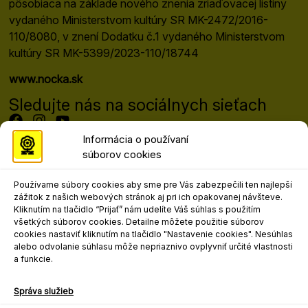
pôsobiaca na základe nového znenia zriaďovacej listiny
vydaného Ministerstvom kultúry SR MK-2472/2016-
110/8080, v znení Dodatku č.1 vydaného Ministerstvom
kultúry SR MK-5399/2023-110/18744
www.nocka.sk
Sledujte nás na sociálnych sieťach
Informácia o používaní
súborov cookies
Programový riaditeľ festivalu
Mgr. art. Matej Moško, PhD.
Používame súbory cookies aby sme pre Vás zabezpečili ten najlepší
matej.mosko@nocka.sk
zážitok z našich webových stránok aj pri ich opakovanej návšteve.
+421 908 303 617
Kliknutím na tlačidlo “Prijať” nám udelíte Váš súhlas s použitím
všetkých súborov cookies. Detailne môžete použitie súborov
Kontakt pre marketing, propagáciu a
cookies nastaviť kliknutím na tlačidlo "Nastavenie cookies". Nesúhlas
médiá
alebo odvolanie súhlasu môže nepriaznivo ovplyvniť určité vlastnosti
a funkcie.
Mgr. art. Ľudovít Andrejo
ludovit.andrejo@nocka.sk
Správa služieb
+421 2 204 71 240