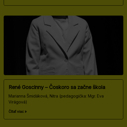
René Goscinny – Čoskoro sa začne škola
Marianna Šmidáková, Nitra (pedagogička: Mgr. Eva
Virágová)
Čítať viac »