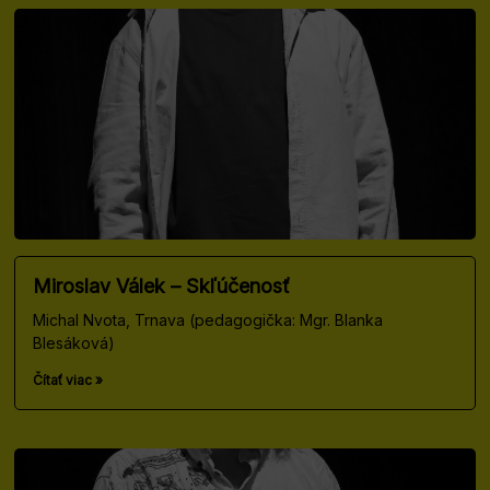
Miroslav Válek – Skľúčenosť
Michal Nvota, Trnava (pedagogička: Mgr. Blanka
Blesáková)
Čítať viac »