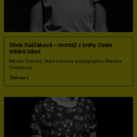
Silvia Kaščáková – montáž z knihy Osem
miliárd básní
Nikolas Vislocký, Stará Ľubovňa (pedagogička: Mariana
Ondrejová)
Čítať viac »