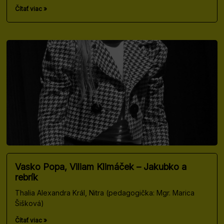
Čítať viac »
Vasko Popa, Viliam Klimáček – Jakubko a
rebrík
Thalia Alexandra Král, Nitra (pedagogička: Mgr. Marica
Šišková)
Čítať viac »