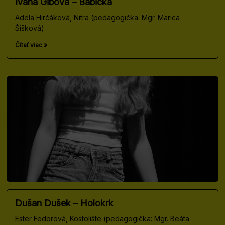
Ivana Gibová – Babička
Adela Hirčáková, Nitra (pedagogička: Mgr. Marica
Šišková)
Čítať viac »
Dušan Dušek – Holokrk
Ester Fedorová, Kostolište (pedagogička: Mgr. Beáta