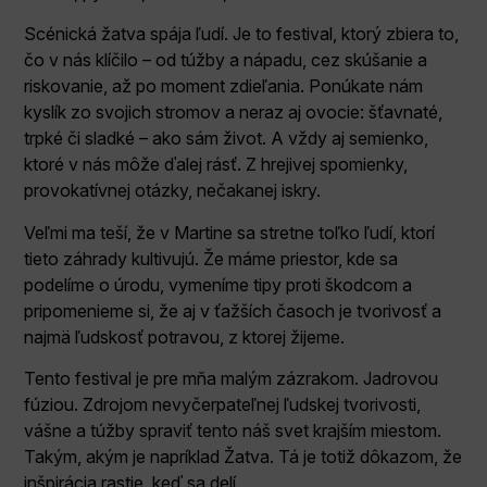
Scénická žatva spája ľudí. Je to festival, ktorý zbiera to,
čo v nás klíčilo – od túžby a nápadu, cez skúšanie a
riskovanie, až po moment zdieľania. Ponúkate nám
kyslík zo svojich stromov a neraz aj ovocie: šťavnaté,
trpké či sladké – ako sám život. A vždy aj semienko,
ktoré v nás môže ďalej rásť. Z hrejivej spomienky,
provokatívnej otázky, nečakanej iskry.
Veľmi ma teší, že v Martine sa stretne toľko ľudí, ktorí
tieto záhrady kultivujú. Že máme priestor, kde sa
podelíme o úrodu, vymeníme tipy proti škodcom a
pripomenieme si, že aj v ťažších časoch je tvorivosť a
najmä ľudskosť potravou, z ktorej žijeme.
Tento festival je pre mňa malým zázrakom. Jadrovou
fúziou. Zdrojom nevyčerpateľnej ľudskej tvorivosti,
vášne a túžby spraviť tento náš svet krajším miestom.
Takým, akým je napríklad Žatva. Tá je totiž dôkazom, že
inšpirácia rastie, keď sa delí.