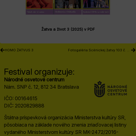
Žatva a život 3 (2025) v PDF
HOMO ŽATVUS 3
Fotogaléria Scénickej žatvy 103 č. 4 – sobota
Festival organizuje:
Národné osvetové centrum
Nám. SNP č. 12, 812 34 Bratislava
IČO: 00164615
DIČ: 2020829888
Štátna príspevková organizácia Ministerstva kultúry SR,
pôsobiaca na základe nového znenia zriaďovacej listiny
vydaného Ministerstvom kultúry SR MK-2472/2016-