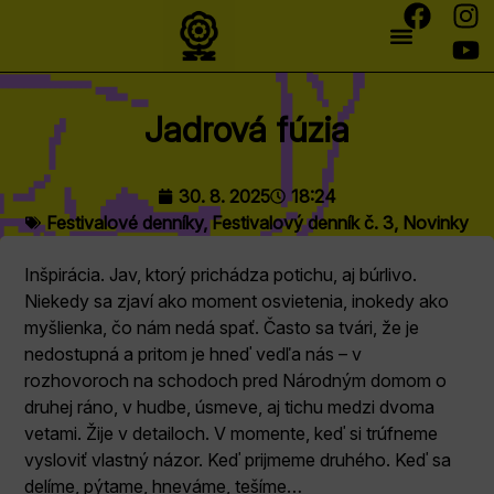
Jadrová fúzia
30. 8. 2025
18:24
Festivalové denníky
,
Festivalový denník č. 3
,
Novinky
Inšpirácia. Jav, ktorý prichádza potichu, aj búrlivo.
Niekedy sa zjaví ako moment osvietenia, inokedy ako
myšlienka, čo nám nedá spať. Často sa tvári, že je
nedostupná a pritom je hneď vedľa nás – v
rozhovoroch na schodoch pred Národným domom o
druhej ráno, v hudbe, úsmeve, aj tichu medzi dvoma
vetami. Žije v detailoch. V momente, keď si trúfneme
vysloviť vlastný názor. Keď prijmeme druhého. Keď sa
delíme, pýtame, hneváme, tešíme…