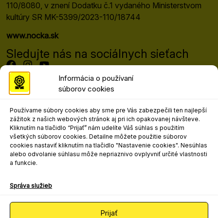
110/8080, v znení Dodatku č.1 vydaného Ministerstvom
kultúry SR MK-5399/2023-110/18744
www.nocka.sk
Sledujte nás na sociálnych sieťach
Informácia o používaní
súborov cookies
Programový riaditeľ festivalu
Mgr. art. Matej Moško, PhD.
Používame súbory cookies aby sme pre Vás zabezpečili ten najlepší
matej.mosko@nocka.sk
zážitok z našich webových stránok aj pri ich opakovanej návšteve.
+421 908 303 617
Kliknutím na tlačidlo “Prijať” nám udelíte Váš súhlas s použitím
všetkých súborov cookies. Detailne môžete použitie súborov
Kontakt pre marketing, propagáciu a
cookies nastaviť kliknutím na tlačidlo "Nastavenie cookies". Nesúhlas
médiá
alebo odvolanie súhlasu môže nepriaznivo ovplyvniť určité vlastnosti
a funkcie.
Mgr. art. Ľudovít Andrejo
ludovit.andrejo@nocka.sk
Správa služieb
+421 2 204 71 240
+421 908 080 502
Prijať