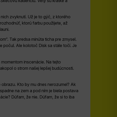
. Skečovú kadenciu. Vety sú krátke a
nich zvyknutí. Už je to gýč, z ktorého
rozhodnúť, ktorú farbu použijete, až
auni.
som“. Tak predsa minúta ticha pre zmysel.
očul. Ale kolotoč Disk sa stále točí. Je
 momentom inscenácie. Na tejto
akopol o strom našej lepšej budúcnosti.
e obrazu. Kto by mu dnes nerozumel? Ak
spadne na zem a pod ním je biela postava
zácie? Dúfam, že nie. Dúfam, že si to iba