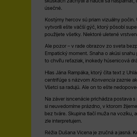
skúškach zachytili a naučili sa naspamäť,
úsečné.
Kostýmy hercov sú priam vizuálny počin. U
vytvorili ešte väčší gýč, ktorý pôsobí su
použijete všetky. Niektoré uletené vrstve
Ale pozor – v rade obrazov zo sveta bezpr
Empatický moment. Snaha o akúsi snahu po
to chvíľu reťaziak, inokedy húsenicová drá
Hlas Jána Rampáka, ktorý číta text z Uhlá
centrifúge s názvom
Konvencia
zaznie ak
Všetci sa radujú. Ale on to ešte nedopove
Na záver isncenácie prichádza postava 
si neuvedomíme prázdno, v ktorom žijeme
bez tváre. Skupina tlačí muža na vozíku, a
zle interpretujem.
Réžia Dušana Vicena je zručná a jasná. 