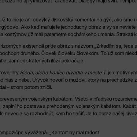
 dokážu ho aj rytmizovať. Gradovať. Dialógy majú švih. Tempo
ž to nie je ani obvyklý diskovský komentár na gýč, ako sme u 
pergýčovo. Ako keď maľujete jednoduchý obraz a vy sa neviete 
nia kostýmov už mali parametre sochárskeho umenia. Strakatí kl
ízorných existenciií príde obraz s názvom „Zrkadlím sa, teda 
chopiť druhého. Človek človeku človekom. To už som niekde p
ha. Jarmok stratených ilúzií pokračuje.
rovej hry
Bieda, alebo koniec divadla v meste T.
je emotívnym
o hlas z neba. Úryvok hovorí o mužovi, ktorý na prechádzke z
dal – strom potom zničil.
s preveseným vojenským kabátom. Všetci v hľadisku rozumiem
, zaplní ho postava s prehodeným vojenským kabátom. Kabát 
le nevedia są rozhodnúť, kam ho tlačiť. Je to obraz našej civili
Kompozične vyvážená. „Kantor“ by mal radosť.