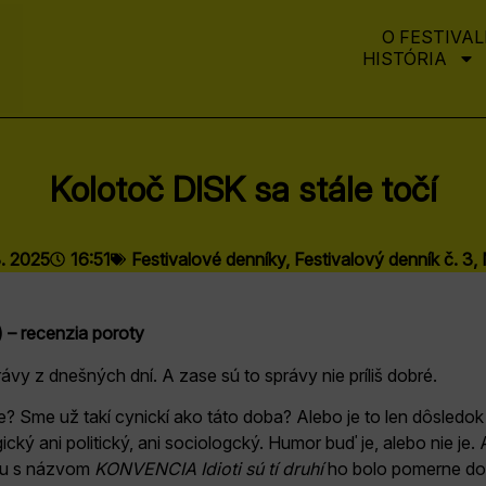
O FESTIVAL
HISTÓRIA
Kolotoč DISK sa stále točí
8. 2025
16:51
Festivalové denníky
,
Festivalový denník č. 3
,
) – recenzia poroty
rávy z dnešných dní. A zase sú to správy nie príliš dobré.
? Sme už takí cynickí ako táto doba? Alebo je to len dôsledok
ký ani politický, ani sociologcký. Humor buď je, alebo nie je
iou s názvom
KONVENCIA Idioti sú tí druhí
ho bolo pomerne dos