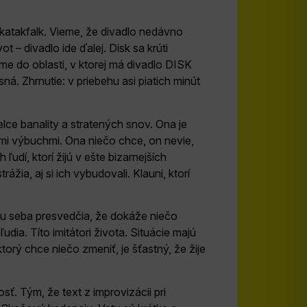
e katakfalk. Vieme, že divadlo nedávno
t – divadlo ide ďalej. Disk sa krúti
e do oblasti, v ktorej má divadlo DISK
ná. Zhrnutie: v priebehu asi piatich minút
elce banality a stratených snov. Ona je
mi výbuchmi. Ona niečo chce, on nevie,
udí, ktorí žijú v ešte bizarnejších
ážia, aj si ich vybudovali. Klauni, ktorí
u seba presvedčia, že dokáže niečo
udia. Títo imitátori života. Situácie majú
torý chce niečo zmeniť, je šťastný, že žije
sť. Tým, že text z improvizácii pri