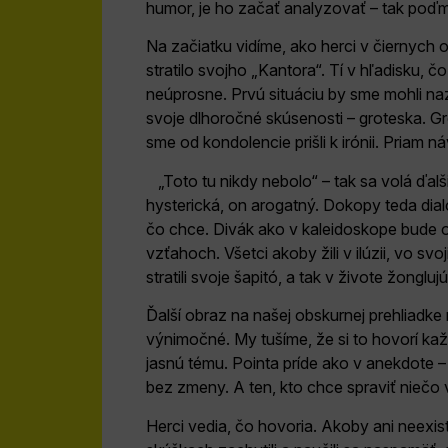
humor, je ho začať analyzovať – tak poď
Na začiatku vidíme, ako herci v čiernych o
stratilo svojho „Kantora“. Tí v hľadisku, čo
neúprosne. Prvú situáciu by sme mohli na
svoje dlhoročné skúsenosti – groteska. Grot
sme od kondolencie prišli k irónii. Priam 
„Toto tu nikdy nebolo“ – tak sa volá ďal
hysterická, on arogatný. Dokopy teda di
čo chce. Divák ako v kaleidoskope bude odt
vzťahoch. Všetci akoby žili v ilúzii, vo svo
stratili svoje šapitó, a tak v živote žonglu
Ďalší obraz na našej obskurnej prehliad
výnimočné. My tušíme, že si to hovorí každý
jasnú tému. Pointa príde ako v anekdote – 
bez zmeny. A ten, kto chce spraviť niečo
Herci vedia, čo hovoria. Akoby ani neexisto