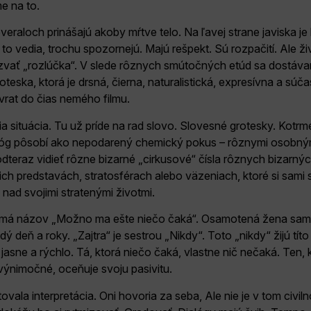
me na to.
veraloch prinášajú akoby mŕtve telo. Na ľavej strane javiska j
 to vedia, trochu spozornejú. Majú rešpekt. Sú rozpačití. Ale živo
zvať „rozlúčka“. V slede rôznych smútočných etúd sa dostávam
eska, ktorá je drsná, čierna, naturalistická, expresívna a súčas
návrat do čias nemého filmu.
šia situácia. Tu už príde na rad slovo. Slovesné grotesky. Kotrm
alóg pôsobí ako nepodarený chemický pokus – rôznymi osobný
eraz vidieť rôzne bizarné „cirkusové“ čísla rôznych bizarných ľ
jich predstavách, stratosférach alebo väzeniach, ktoré si sami str
jú nad svojimi stratenými životmi.
ke má názov „Možno ma ešte niečo čaká“. Osamotená žena sam
 deň a roky. „Zajtra“ je sestrou „Nikdy“. Toto „nikdy“ žijú títo ľ
jasne a rýchlo. Tá, ktorá niečo čaká, vlastne nič nečaká. Ten, k
 výnimočné, oceňuje svoju pasivitu.
vala interpretácia. Oni hovoria za seba, Ale nie je v tom civilno