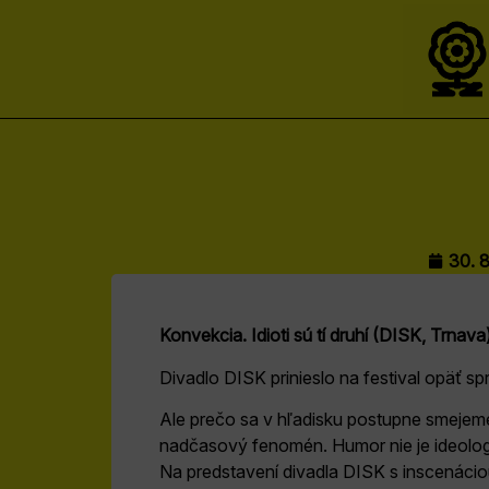
30. 
Konvekcia. Idioti sú tí druhí (DISK, Trnava
Divadlo DISK prinieslo na festival opäť sp
Ale prečo sa v hľadisku postupne smejeme
nadčasový fenomén. Humor nie je ideologic
Na predstavení divadla DISK s inscenác