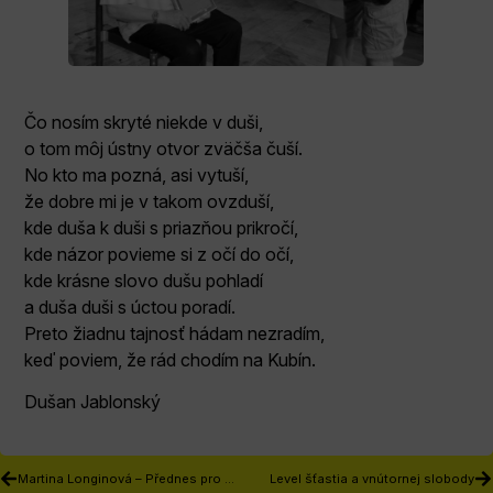
Čo nosím skryté niekde v duši,
o tom môj ústny otvor zväčša čuší.
No kto ma pozná, asi vytuší,
že dobre mi je v takom ovzduší,
kde duša k duši s priazňou prikročí,
kde názor povieme si z očí do očí,
kde krásne slovo dušu pohladí
a duša duši s úctou poradí.
Preto žiadnu tajnosť hádam nezradím,
keď poviem, že rád chodím na Kubín.
Dušan Jablonský
Martina Longinová – Přednes pro mne znamená významný způsob seberealizace
Level šťastia a vnútornej slobody