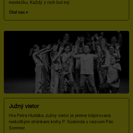
mestečku. Každý z nich bol iný.
Čítať viac »
Južný vietor
Hra Petra Hudáka Južný vietor je jemne inšpirovaná
niekoľkými stránkami knihy P. Süskinda s názvom Pán
Sommer.