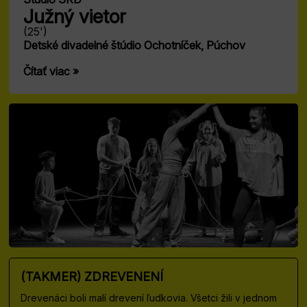
Južný vietor
(25')
Detské divadelné štúdio Ochotníček, Púchov
Čítať viac »
(TAKMER) ZDREVENENÍ
Drevenáci boli malí drevení ľudkovia. Všetci žili v jednom