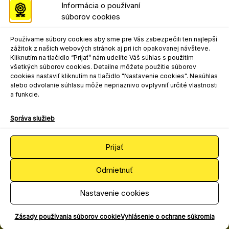
Informácia o používaní
súborov cookies
Programový riaditeľ festivalu
Mgr. art. Matej Moško, PhD.
Používame súbory cookies aby sme pre Vás zabezpečili ten najlepší
matej.mosko@nocka.sk
zážitok z našich webových stránok aj pri ich opakovanej návšteve.
+421 908 303 617
Kliknutím na tlačidlo “Prijať” nám udelíte Váš súhlas s použitím
všetkých súborov cookies. Detailne môžete použitie súborov
Kontakt pre marketing, propagáciu a
cookies nastaviť kliknutím na tlačidlo "Nastavenie cookies". Nesúhlas
médiá
alebo odvolanie súhlasu môže nepriaznivo ovplyvniť určité vlastnosti
a funkcie.
Mgr. art. Ľudovít Andrejo
ludovit.andrejo@nocka.sk
Správa služieb
+421 2 204 71 240
+421 908 080 502
Prijať
Odmietnuť
2025 © Národné osvetové centrum
Spracúvanie osobných údajov
Nastavenie cookies
Všeobecné podmienky súťaží
Zásady používania súborov cookie
Vyhlásenie o ochrane súkromia