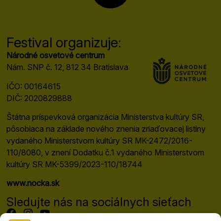
Festival organizuje:
Národné osvetové centrum
Nám. SNP č. 12, 812 34 Bratislava
IČO: 00164615
DIČ: 2020829888
Štátna príspevková organizácia Ministerstva kultúry SR,
pôsobiaca na základe nového znenia zriaďovacej listiny
vydaného Ministerstvom kultúry SR MK-2472/2016-
110/8080, v znení Dodatku č.1 vydaného Ministerstvom
kultúry SR MK-5399/2023-110/18744
www.nocka.sk
Sledujte nás na sociálnych sieťach