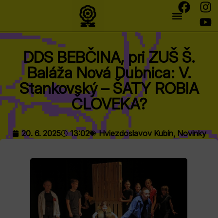
DDS BEBČINA, pri ZUŠ Š.
Baláža Nová Dubnica: V.
Stankovský – ŠATY ROBIA
ČLOVEKA?
20. 6. 2025
13:02
Hviezdoslavov Kubín
,
Novinky