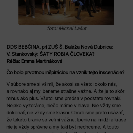
foto: Michal Lašut
DDS BEBČINA, pri ZUŠ Š. Baláža Nová Dubnica:
V. Stankovský: ŠATY ROBIA ČLOVEKA?
Réžia: Emma Martináková
Čo bolo prvotnou inšpiráciou na vznik tejto inscenácie?
V súbore sme si všimli, že akosi sa všetci okolo nás,
a rovnako aj my, berieme strašne vážne. A že je to skôr
mínus ako plus. Všetci sme predsa v podstate rovnakí.
Nejako vyzeráme, niečo máme v hlave. Nie vždy sme
dokonalí, nie vždy sme krásni. Chceli sme preto ukázať,
že takéto branie sa veľmi vážne, ľpenie na imidži a kráse
nie je vždy správne a my takí byť nechceme. A touto