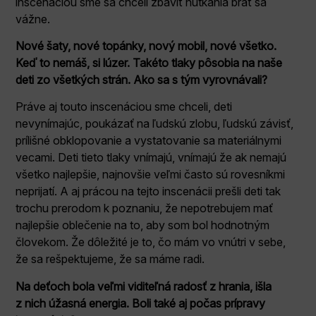
inscenáciou sme sa chceli zbaviť nutkania brať sa
vážne.
Nové šaty, nové topánky, nový mobil, nové všetko.
Keď to nemáš, si lúzer. Takéto tlaky pôsobia na naše
deti zo všetkých strán. Ako sa s tým vyrovnávali?
Práve aj touto inscenáciou sme chceli, deti
nevynímajúc, poukázať na ľudskú zlobu, ľudskú závisť,
prílišné obklopovanie a vystatovanie sa materiálnymi
vecami. Deti tieto tlaky vnímajú, vnímajú že ak nemajú
všetko najlepšie, najnovšie veľmi často sú rovesníkmi
neprijatí. A aj prácou na tejto inscenácii prešli deti tak
trochu prerodom k poznaniu, že nepotrebujem mať
najlepšie oblečenie na to, aby som bol hodnotným
človekom. Že dôležité je to, čo mám vo vnútri v sebe,
že sa rešpektujeme, že sa máme radi.
Na deťoch bola veľmi viditeľná radosť z hrania, išla
z nich úžasná energia. Boli také aj počas prípravy