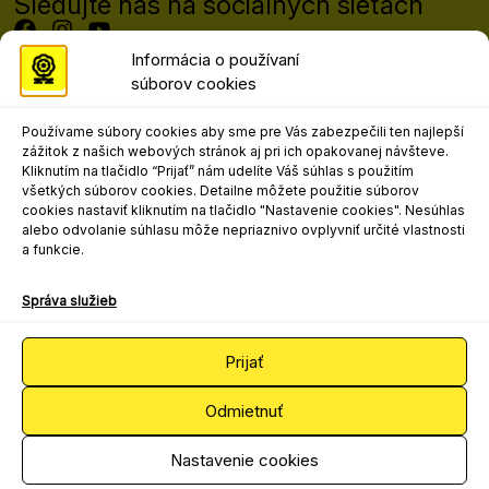
Sledujte nás na sociálnych sieťach
Informácia o používaní
súborov cookies
Programový riaditeľ festivalu
Mgr. art. Matej Moško, PhD.
Používame súbory cookies aby sme pre Vás zabezpečili ten najlepší
matej.mosko@nocka.sk
zážitok z našich webových stránok aj pri ich opakovanej návšteve.
+421 908 303 617
Kliknutím na tlačidlo “Prijať” nám udelíte Váš súhlas s použitím
všetkých súborov cookies. Detailne môžete použitie súborov
Kontakt pre marketing, propagáciu a
cookies nastaviť kliknutím na tlačidlo "Nastavenie cookies". Nesúhlas
médiá
alebo odvolanie súhlasu môže nepriaznivo ovplyvniť určité vlastnosti
a funkcie.
Mgr. art. Ľudovít Andrejo
ludovit.andrejo@nocka.sk
Správa služieb
+421 2 204 71 240
+421 908 080 502
Prijať
Odmietnuť
2025 © Národné osvetové centrum
Spracúvanie osobných údajov
Nastavenie cookies
Všeobecné podmienky súťaží