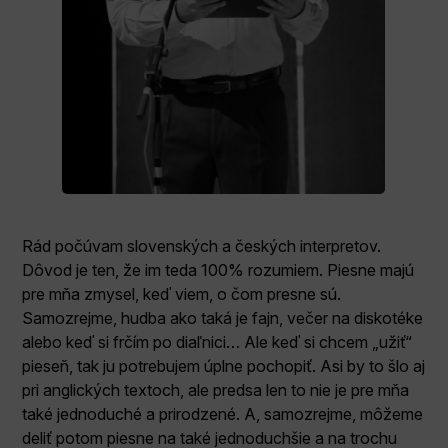
Rád počúvam slovenských a českých interpretov.
Dôvod je ten, že im teda 100% rozumiem. Piesne majú
pre mňa zmysel, keď viem, o čom presne sú.
Samozrejme, hudba ako taká je fajn, večer na diskotéke
alebo keď si frčím po diaľnici… Ale keď si chcem „užiť“
pieseň, tak ju potrebujem úplne pochopiť. Asi by to šlo aj
pri anglických textoch, ale predsa len to nie je pre mňa
také jednoduché a prirodzené. A, samozrejme, môžeme
deliť potom piesne na také jednoduchšie a na trochu