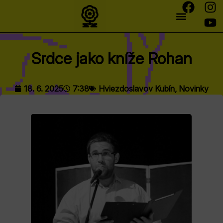
Srdce jako kníže Rohan
18. 6. 2025
7:38
Hviezdoslavov Kubín
,
Novinky