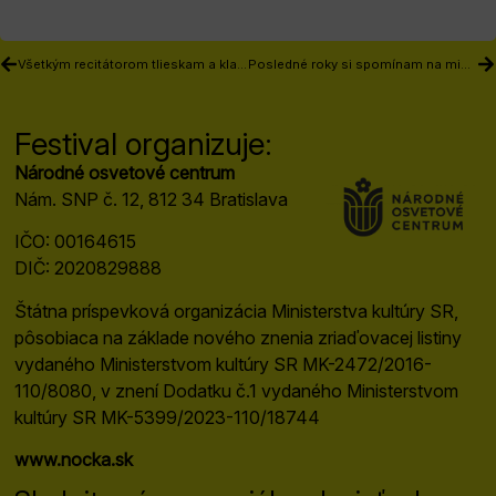
Všetkým recitátorom tlieskam a klaniam sa!
Posledné roky si spomínam na minulé dýchania
Festival organizuje:
Národné osvetové centrum
Nám. SNP č. 12, 812 34 Bratislava
IČO: 00164615
DIČ: 2020829888
Štátna príspevková organizácia Ministerstva kultúry SR,
pôsobiaca na základe nového znenia zriaďovacej listiny
vydaného Ministerstvom kultúry SR MK-2472/2016-
110/8080, v znení Dodatku č.1 vydaného Ministerstvom
kultúry SR MK-5399/2023-110/18744
www.nocka.sk