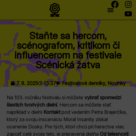
Staňte sa hercom,
scénografom, kritikom či
influencerom na festivale
Scénická žatva
7. 8. 2025
13:37
Festivalové denníky
,
Novinky
Na 103. ročníku festivalu si môžete
vybrať spomedzi
šiestich tvorivých dielní
. Hercom sa môžete stať
napríklad v dielni
Kontakt
pod vedením Petra Brajerčíka,
ktorý za svoju inscenáciu Moral Insanity získal
ocenenie Dosky. Pre tých, ktorí chcú pri herectve viac
zapojiť celé svoje telo, je pripravená dielňa
Od telesnosti