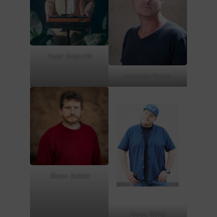
Peter Brajerčík
Miroslav Dacho
Šimon Spišák
Gabo Žifčák