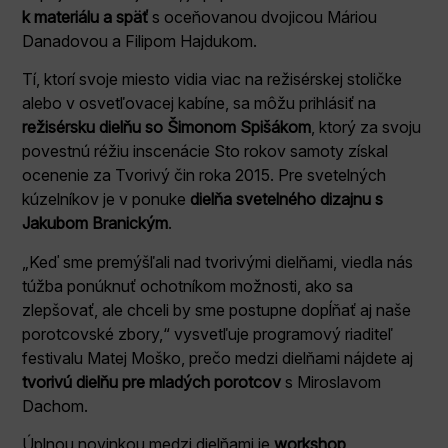
k materiálu a späť
s oceňovanou dvojicou Máriou
Danadovou a Filipom Hajdukom.
Tí, ktorí svoje miesto vidia viac na režisérskej stoličke
alebo v osvetľovacej kabíne, sa môžu prihlásiť na
režisérsku dielňu so Šimonom Spišákom
, ktorý za svoju
povestnú réžiu inscenácie Sto rokov samoty získal
ocenenie za Tvorivý čin roka 2015. Pre svetelných
kúzelníkov je v ponuke
dielňa svetelného dizajnu s
Jakubom Branickým
.
„Keď sme premýšľali nad tvorivými dielňami, viedla nás
túžba ponúknuť ochotníkom možnosti, ako sa
zlepšovať, ale chceli by sme postupne dopĺňať aj naše
porotcovské zbory,“ vysvetľuje programový riaditeľ
festivalu Matej Moško, prečo medzi dielňami nájdete aj
tvorivú dielňu pre mladých porotcov
s Miroslavom
Dachom.
Úplnou novinkou medzi dielňami je
workshop