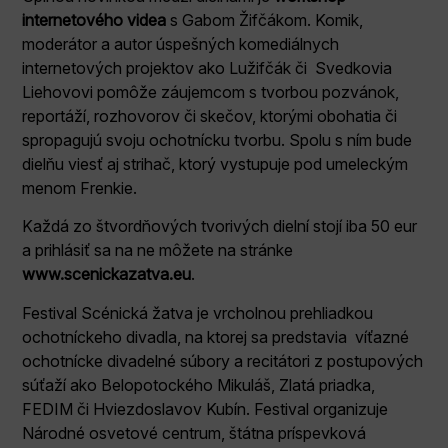
internetového videa
s Gabom Žifčákom. Komik,
moderátor a autor úspešných komediálnych
internetových projektov ako Lužifčák či Svedkovia
Liehovovi pomôže záujemcom s tvorbou pozvánok,
reportáží, rozhovorov či skečov, ktorými obohatia či
spropagujú svoju ochotnícku tvorbu. Spolu s ním bude
dielňu viesť aj strihač, ktorý vystupuje pod umeleckým
menom Frenkie.
Každá zo štvordňových tvorivých dielní stojí iba 50 eur
a prihlásiť sa na ne môžete na stránke
www.scenickazatva.eu
.
Festival Scénická žatva je vrcholnou prehliadkou
ochotníckeho divadla, na ktorej sa predstavia víťazné
ochotnícke divadelné súbory a recitátori z postupových
súťaží ako Belopotockého Mikuláš, Zlatá priadka,
FEDIM či Hviezdoslavov Kubín. Festival organizuje
Národné osvetové centrum, štátna príspevková