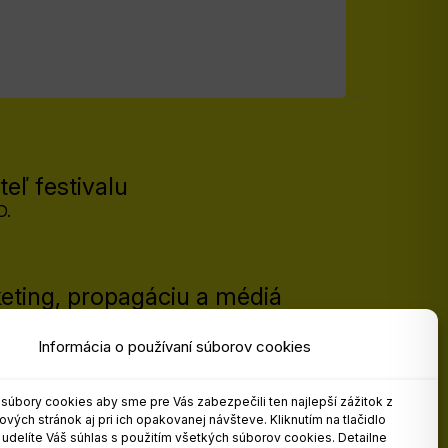
eľ festivalu
D.
eting, propagáciu a médiá
Informácia o používaní súborov cookies
úbory cookies aby sme pre Vás zabezpečili ten najlepší zážitok z
vých stránok aj pri ich opakovanej návšteve. Kliknutím na tlačidlo
m udelíte Váš súhlas s použitím všetkých súborov cookies. Detailne