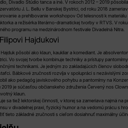
adlo, Divadlo Štúdio tanca a iné. V rokoch 2012 – 2019 pôsobi
ervatóriu J. L. Bellu v Banskej Bystrici, od roku 2018 zameri
orovanie a prehlbovanie workshopov Od telesnosti k materiálu
ktorka a režisérka literárno-dramatickej tvorby v RTVS. V rok
vného programu na medzinárodnom festivale Divadelná Nitra.
Filipovi Hajdukovi
p Hajduk pôsobí ako klaun, kaukliar a komediant. Je absolven
rici. Vo svojej tvorbe kombinuje techniky a prístupy pantomím
ančnými technikami. Je jedným zo zakladajúcich členov slobo
tafci. Bábkové zručnosti rozvíja v spolupráci s nezávislými 
obil ako pedagóg javiskového pohybu a pantomímy na Konzervató
u 2019 je súčasťou občianskeho združenia Červený nos Clownd
avotný klaun.
je sa tiež lektorskej činnosti, v ktorej sa zameriava najmä na 
nsu v divadelnej praxi, fyzický humor a na vedomú prácu s hro
iť tieto základné zručnosti s cieľom dosiahnuť maximálny účin
ielňu