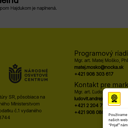
lipom Hajdukom je naplnená.
Programový riadit
Mgr. art. Matej Moško, Ph
matej.mosko@nocka.sk
+421 908 303 617
Kontakt pre mark
Mgr. art. Ľudovít Andrejo
ltúry SR, pôsobiaca na
ludovit.andrejo@nocka.sk
aného Ministerstvom
+421 2 204 71 240
odatku č.1 vydaného
+421 908 080 502
Používame s
18744
našich webo
“Prijať” ná