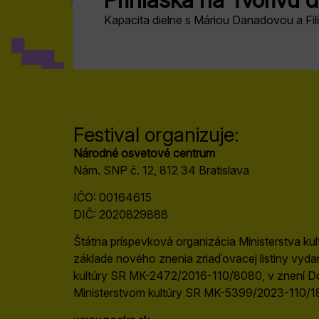
Kapacita dielne s Máriou Danadovou a Fi
Festival organizuje:
Národné osvetové centrum
Nám. SNP č. 12, 812 34 Bratislava
IČO: 00164615
DIČ: 2020829888
Štátna príspevková organizácia Ministerstva ku
základe nového znenia zriaďovacej listiny vyd
kultúry SR MK-2472/2016-110/8080, v znení D
Ministerstvom kultúry SR MK-5399/2023-110/