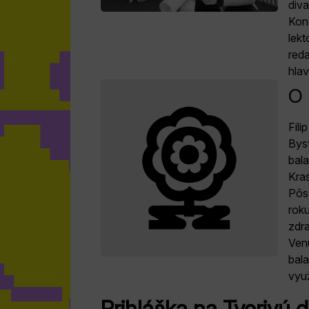
div
Konz
lekt
reda
hla
O 
Fili
Byst
bal
Kras
Pôs
rok
zdr
Venu
bala
využ
Prihláška na Tvorivú d