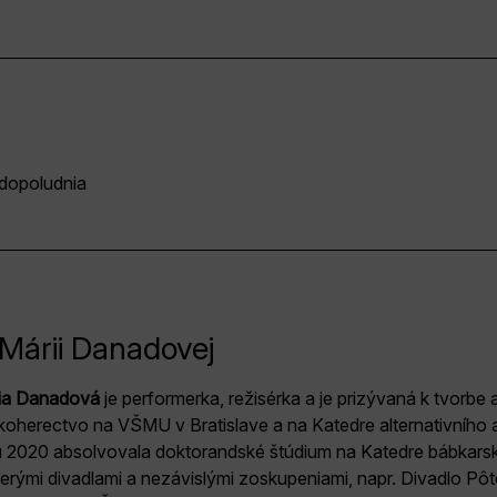
 dopoludnia
Márii Danadovej
ia Danadová
je performerka, režisérka a je prizývaná k tvorb
koherectvo na VŠMU v Bratislave a na Katedre alternativního
u 2020 absolvovala doktorandské štúdium na Katedre bábkars
erými divadlami a nezávislými zoskupeniami, napr. Divadlo Pô