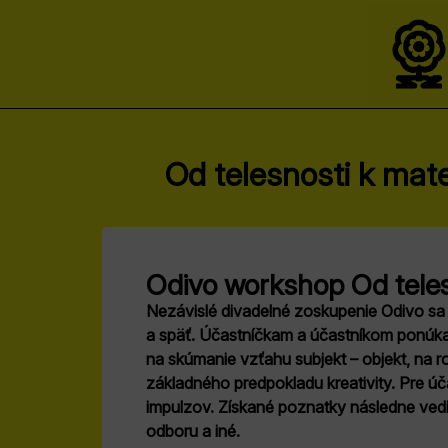
Od telesnosti k mat
Odivo workshop Od teles
Nezávislé divadelné zoskupenie Odivo sa o
a späť. Účastníčkam a účastníkom ponúk
na skúmanie vzťahu subjekt – objekt, na ro
základného predpokladu kreativity. Pre úč
impulzov. Získané poznatky následne vedi
odboru a iné.