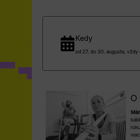
Kedy
od 27. do 30. augusta, vždy
O 
Már
báb
rok
viac