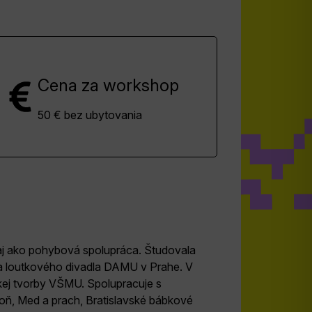
Cena za workshop
50 € bez ubytovania
e aj ako pohybová spolupráca. Študovala
 a loutkového divadla DAMU v Prahe. V
kej tvorby VŠMU. Spolupracuje s
toň, Med a prach, Bratislavské bábkové