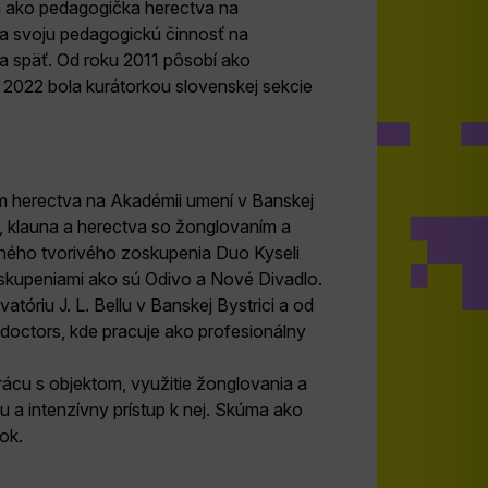
la ako pedagogička herectva na
ava svoju pedagogickú činnosť na
 a späť. Od roku 2011 pôsobí ako
u 2022 bola kurátorkou slovenskej sekcie
tom herectva na Akadémii umení v Banskej
y, klauna a herectva so žonglovaním a
dného tvorivého zoskupenia Duo Kyseli
zoskupeniami ako sú Odivo a Nové Divadlo.
riu J. L. Bellu v Banskej Bystrici a od
octors, kde pracuje ako profesionálny
prácu s objektom, využitie žonglovania a
u a intenzívny prístup k nej. Skúma ako
ok.