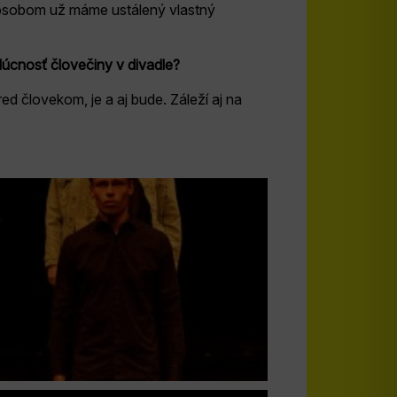
spôsobom už máme ustálený vlastný
úcnosť človečiny v divadle?
ed človekom, je a aj bude. Záleží aj na