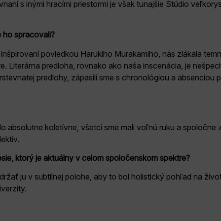
naní s inými hracími priestormi je však tunajšie Štúdio veľkory
e ho spracovali?
 inšpirovaní poviedkou Harukiho Murakamiho, nás zlákala temn
úre. Literárna predloha, rovnako ako naša inscenácia, je nešpe
stevnatej predlohy, zápasili sme s chronológiou a absenciou p
 absolutne koletívne, všetci sme mali voľnú ruku a spoločne
ektív.
esie, ktorý je aktuálny v celom spoločenskom spektre?
ržať ju v subtílnej polohe, aby to bol holistický pohľad na ži
verzity.