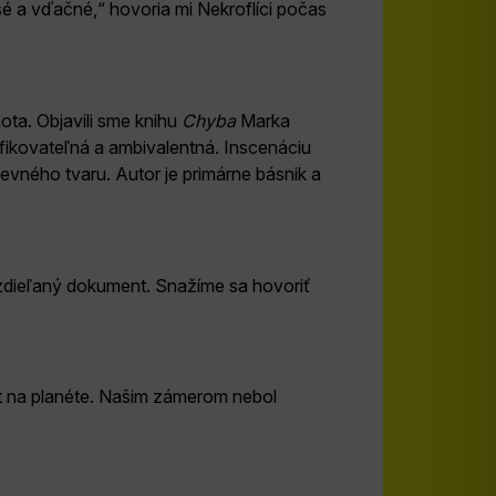
sé a vďačné,“ hovoria mi Nekroflíci počas
ota. Objavili sme knihu
Chyba
Marka
cifikovateľná a ambivalentná. Inscenáciu
evného tvaru. Autor je primárne básnik a
 zdieľaný dokument. Snažíme sa hovoriť
vot na planéte. Našim zámerom nebol