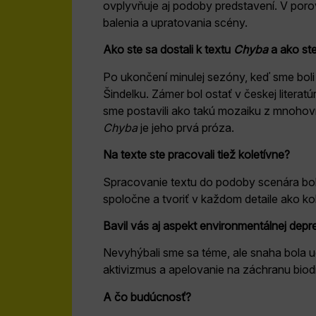
ovplyvňuje aj podoby predstavení. V porov
balenia a upratovania scény.
Ako ste sa dostali k textu
Chyba
a ako st
Po ukončení minulej sezóny, keď sme boli
Šindelku. Zámer bol ostať v českej literat
sme postavili ako takú mozaiku z mnohovr
Chyba
je jeho prvá próza.
Na texte ste pracovali tiež koletívne?
Spracovanie textu do podoby scenára bolo
spoločne a tvoriť v každom detaile ako kol
Bavil vás aj aspekt environmentálnej depr
Nevyhýbali sme sa téme, ale snaha bola ud
aktivizmus a apelovanie na záchranu biodi
A čo budúcnosť?