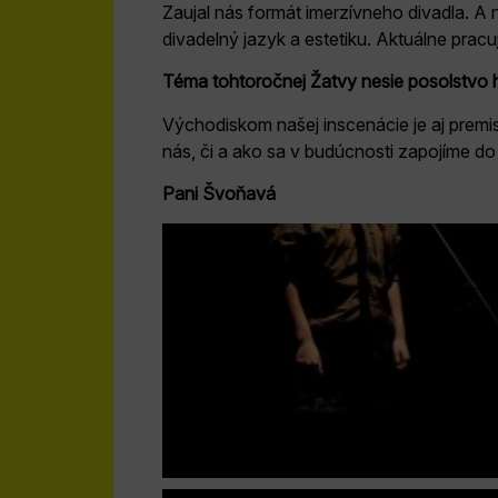
Zaujal nás formát imerzívneho divadla. 
divadelný jazyk a estetiku. Aktuálne pra
Téma tohtoročnej Žatvy nesie posolstvo 
Východiskom našej inscenácie je aj premisa
nás, či a ako sa v budúcnosti zapojíme do 
Pani Švoňavá