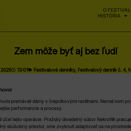
O FESTIVAL
HISTÓRIA
Zem môže byť aj bez ľudí
. 2025
13:01
Festivalové denníky
,
Festivalový denník č. 4
,
N
zhovor
ivota
premávali dámy s črepníkovými rastilnami. Nemal som po
rnejšie performancie a procesy.
účel tejto operácie. Pražský divadelný súbor Nekroflík pracuje
ný skúšobný priestor, sme zvyknutí adaptovať sa na prostredi