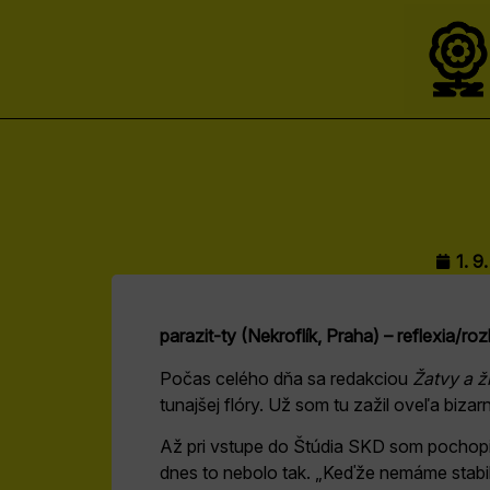
1. 9
parazit-ty (Nekroflík, Praha) – reflexia/ro
Počas celého dňa sa redakciou
Žatvy a ž
tunajšej flóry. Už som tu zažil oveľa biza
Až pri vstupe do Štúdia SKD som pochopil 
dnes to nebolo tak. „Keďže nemáme stabil