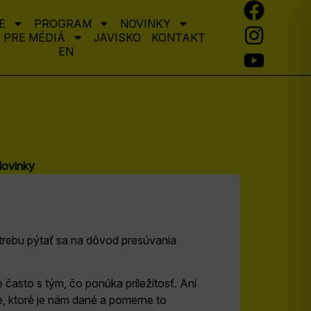
E
PROGRAM
NOVINKY
PRE MÉDIÁ
JAVISKO
KONTAKT
EN
ovinky
trebu pýtať sa na dôvod presúvania
 často s tým, čo ponúka príležitosť. Ani
e, ktoré je nám dané a pomerne to