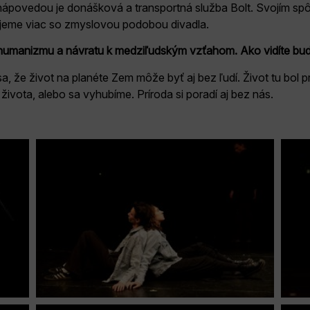
A nápovedou je donášková a transportná služba Bolt. Svojím 
cujeme viac so zmyslovou podobou divadla.
humanizmu a návratu k medziľudským vzťahom. Ako vidíte bud
, že život na planéte Zem môže byť aj bez ľudí. Život tu bol pr
života, alebo sa vyhubíme. Príroda si poradí aj bez nás.