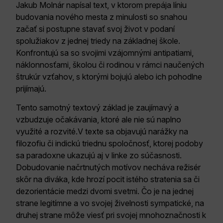
Jakub Molnár napísal text, v ktorom prepája líniu
budovania nového mesta z minulosti so snahou
začať si postupne stavať svoj život v podaní
spolužiakov z jednej triedy na základnej škole.
Konfrontujú sa so svojimi vzájomnými antipatiami,
náklonnosťami, školou či rodinou v rámci naučených
štrukúr vzťahov, s ktorými bojujú alebo ich pohodlne
prijímajú.
Tento samotný textový základ je zaujímavý a
vzbudzuje očakávania, ktoré ale nie sú naplno
využité a rozvité.V texte sa objavujú narážky na
filozofiu či indickú triednu spoločnosť, ktorej podoby
sa paradoxne ukazujú aj v linke zo súčasnosti.
Dobudovanie načrtnutých motívov necháva režisér
skôr na diváka, kde hrozí pocit istého stratenia sa či
dezorientácie medzi dvomi svetmi. Čo je na jednej
strane legitímne a vo svojej živelnosti sympatické, na
druhej strane môže viesť pri svojej mnohoznačnosti k