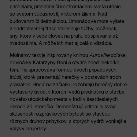
paralelami, presahmi či konfrontácami sveta utópie
so svetom súčasnosti, v ktorom žijeme. Nad
budovaním či deštrukciou. Limonádové more vyliate
z nadrozmernej fľaše stelesňuje túžby, možnosti,
sny, ktoré v sebe človek na prahu dospievania až
mladosti má. A môže ich mať aj celá civilizácia.
Molnárov text je inšpirovaný knihou
Auroville
poľskej
novinárky Katarzyny Boni a otvára hneď niekoľko
tém. Tie spracováva formou dvoch prípadových
štúdií, ktoré prezentujú herečky v postavách troch
prasiatok. Hneď na začiatku rozohrajú herečky dobre
vystavaný úvod, v ktorom vedú prednášku o stavbe
nového utopického mesta v Indii v šesťdesiatych
rokoch 20. storočia. Demonštrujú pritom aj svoje
skúsenosti rozprávkových bytostí so stavbou
rôznych druhov príbytkov, z ktorých vydrží vonkajšie
vplyvy len jediný.