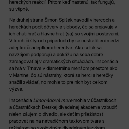
hereckých reakcií. Pritom keď nastanú, tak fungujú,
sú vtipné.
Na druhej strane Šimon Spišák navodil v hercoch a
herečkách pocit dôvery a slobody, čo sa prejavuje v
ich chuti hrať a hlavne hrať (sa) so svojimi postavami.
V troch či štyroch prípadoch by sa nestratili ani medzi
adeptmi či adeptkami herectva. Ako celok sa
navzájom podporujú a dokážu na seba dobre
zareagovať aj v dramatických situáciách. Inscenácia
sa hrá v Trnave v diametrálne menšom priestore ako
v Martine, čo sú nástrahy, ktoré sa herci a herečky
snažili zvládať, no mohla to pre nich byť celkom
výzva.
Inscenácia
Limonádové more
mohla v účastníkoch
a účastníčkach Detskej divadelnej akadémie vzbudiť
nielen záujem o divadlo, ale dať im príležistosť
pracovať na na netradičnom textovom tvare s
režisérom so svojbytným divadelným jazykom.