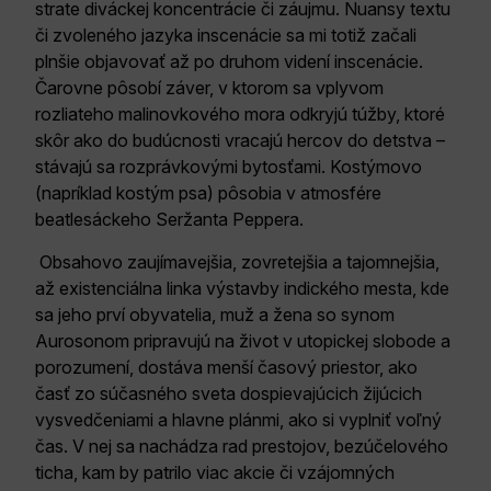
strate diváckej koncentrácie či záujmu. Nuansy textu
či zvoleného jazyka inscenácie sa mi totiž začali
plnšie objavovať až po druhom videní inscenácie.
Čarovne pôsobí záver, v ktorom sa vplyvom
rozliateho malinovkového mora odkryjú túžby, ktoré
skôr ako do budúcnosti vracajú hercov do detstva –
stávajú sa rozprávkovými bytosťami. Kostýmovo
(napríklad kostým psa) pôsobia v atmosfére
beatlesáckeho Seržanta Peppera.
Obsahovo zaujímavejšia, zovretejšia a tajomnejšia,
až existenciálna linka výstavby indického mesta, kde
sa jeho prví obyvatelia, muž a žena so synom
Aurosonom pripravujú na život v utopickej slobode a
porozumení, dostáva menší časový priestor, ako
časť zo súčasného sveta dospievajúcich žijúcich
vysvedčeniami a hlavne plánmi, ako si vyplniť voľný
čas. V nej sa nachádza rad prestojov, bezúčelového
ticha, kam by patrilo viac akcie či vzájomných