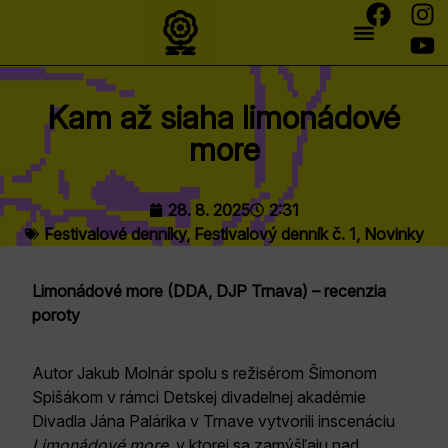
Kam až siaha limonádové
more
28. 8. 2025
2:31
Festivalové denníky
,
Festivalový denník č. 1
,
Novinky
Limonádové more (DDA, DJP Trnava) – recenzia
poroty
Autor Jakub Molnár spolu s režisérom Šimonom
Spišákom v rámci Detskej divadelnej akadémie
Divadla Jána Palárika v Trnave vytvorili inscenáciu
Limonádové more
, v ktorej sa zamýšľaju nad