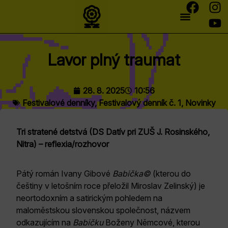
Lavor plný traumat
28. 8. 2025
10:56
Festivalové denníky
,
Festivalový denník č. 1
,
Novinky
Tri stratené detstvá (DS Datív pri ZUŠ J. Rosinského,
Nitra) – reflexia/rozhovor
Pátý román Ivany Gibové
Babička©
(kterou do
češtiny v letošním roce přeložil Miroslav Zelinský) je
neortodoxním a satirickým pohledem na
maloměstskou slovenskou společnost, názvem
odkazujícím na
Babičku
Boženy Němcové, kterou