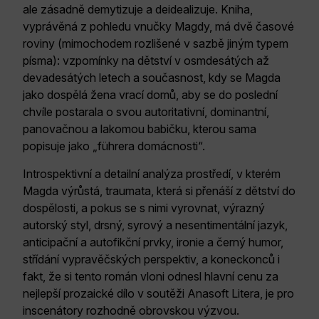
ale zásadně demytizuje a deidealizuje. Kniha,
vyprávěná z pohledu vnučky Magdy, má dvě časové
roviny (mimochodem rozlišené v sazbě jiným typem
písma): vzpomínky na dětství v osmdesátých až
devadesátých letech a současnost, kdy se Magda
jako dospělá žena vrací domů, aby se do poslední
chvíle postarala o svou autoritativní, dominantní,
panovačnou a lakomou babičku, kterou sama
popisuje jako „führera domácnosti“.
Introspektivní a detailní analýza prostředí, v kterém
Magda výrůstá, traumata, která si přenáší z dětství do
dospělosti, a pokus se s nimi vyrovnat, výrazný
autorský styl, drsný, syrový a nesentimentální jazyk,
anticipační a autofikční prvky, ironie a černý humor,
střídání vypravěčských perspektiv, a koneckonců i
fakt, že si tento román vloni odnesl hlavní cenu za
nejlepší prozaické dílo v soutěži Anasoft Litera, je pro
inscenátory rozhodně obrovskou výzvou.