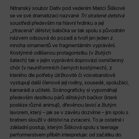
Nitranský soubor Datív pod vedením Marici Šiškové
se ve své dramatizaci nazvané
Tri stratené detstvá
soustředí především na hlavní hrdinku a její
„ztracená“ dětství; babička se tak spolu s původním
názvem odsouvá do pozadí a tvoří jen jeden z
mnoha ornamentů ve fragmentárním vyprávění.
Kostýmně odlišenou protagonistku (v žlutých
šatech) tak v jejím vyprávění doprovází osmičlenný
chór (v neuniformních černých kostýmech), z
kterého dle potřeby útržkovitě či voicebandově
vystupují další členové její rodiny, sousedé, spolužáci,
kamarádi a učitelé. Scénograficky si vypomáhají
především desítkou párů dětských bačkor (které
posléze různě animují), dřevěnou lavicí a žlutým
lavorem, který – jak se v závěru dozvíme – jim spolu s
bratrem sloužil v dětství na zvracení. To je ostatně i
základní postup, kterým Šišková spolu s teenage
performerstvem příběh interpretuje: od začátku do