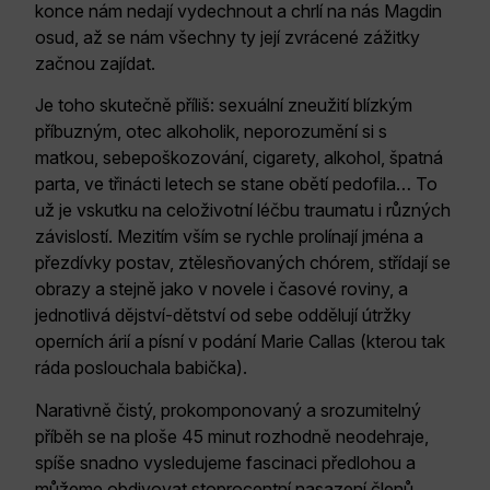
konce nám nedají vydechnout a chrlí na nás Magdin
osud, až se nám všechny ty její zvrácené zážitky
začnou zajídat.
Je toho skutečně příliš: sexuální zneužití blízkým
příbuzným, otec alkoholik, neporozumění si s
matkou, sebepoškozování, cigarety, alkohol, špatná
parta, ve třinácti letech se stane obětí pedofila… To
už je vskutku na celoživotní léčbu traumatu i různých
závislostí. Mezitím vším se rychle prolínají jména a
přezdívky postav, ztělesňovaných chórem, střídají se
obrazy a stejně jako v novele i časové roviny, a
jednotlivá dějství-dětství od sebe oddělují útržky
operních árií a písní v podání Marie Callas (kterou tak
ráda poslouchala babička).
Narativně čistý, prokomponovaný a srozumitelný
příběh se na ploše 45 minut rozhodně neodehraje,
spíše snadno vysledujeme fascinaci předlohou a
můžeme obdivovat stoprocentní nasazení členů