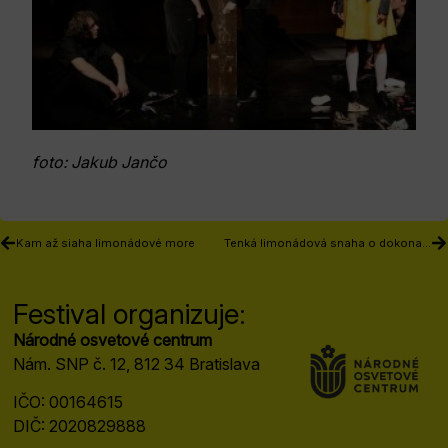
foto: Jakub Jančo
Kam až siaha limonádové more
Tenká limonádová snaha o dokonalosť
Festival organizuje:
Národné osvetové centrum
Nám. SNP č. 12, 812 34 Bratislava
IČO: 00164615
DIČ: 2020829888