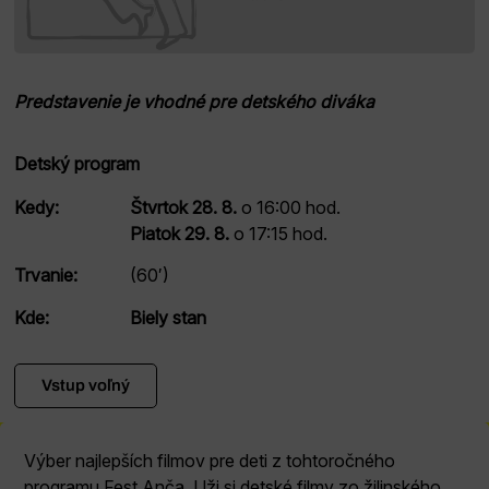
Predstavenie je vhodné pre detského diváka
Detský program
Kedy:
Štvrtok 28. 8.
o 16:00 hod.
Piatok 29. 8.
o 17:15 hod.
Trvanie:
(60′)
Kde:
Biely stan
Vstup voľný
Výber najlepších filmov pre deti z tohtoročného
programu Fest Anča. Uži si detské filmy zo žilinského