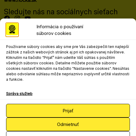
www.nocka.sk
Sledujte nás na sociálnych sieťach
Informácia o používaní
súborov cookies
Programový riaditeľ festivalu
Mgr. art. Matej Moško, PhD.
Používame súbory cookies aby sme pre Vás zabezpečili ten najlepší
matej.mosko@nocka.sk
zážitok z našich webových stránok aj pri ich opakovanej návšteve.
+421 908 303 617
Kliknutím na tlačidlo “Prijať” nám udelíte Váš súhlas s použitím
všetkých súborov cookies. Detailne môžete použitie súborov
Kontakt pre marketing, propagáciu a
cookies nastaviť kliknutím na tlačidlo "Nastavenie cookies". Nesúhlas
médiá
alebo odvolanie súhlasu môže nepriaznivo ovplyvniť určité vlastnosti
a funkcie.
Mgr. art. Ľudovít Andrejo
ludovit.andrejo@nocka.sk
Správa služieb
+421 2 204 71 240
+421 908 080 502
Prijať
Odmietnuť
2025 © Národné osvetové centrum