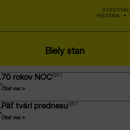
O FESTIVAL
HISTÓRIA
Biely stan
70 rokov NOC
(25')
.
n
Čítať viac »
Päť tvárí prednesu
(25')
.
n
Čítať viac »