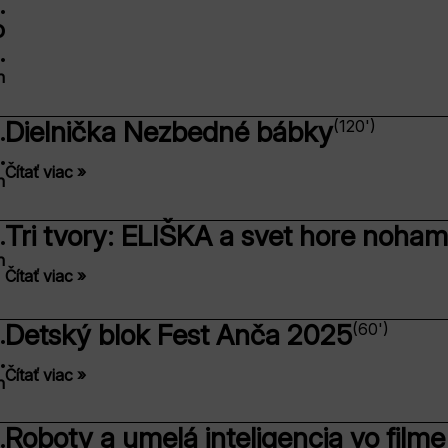
.
o
.
n
Dielnička Nezbedné bábky
(120')
.
.
Čítať viac »
n
Tri tvory: ELIŠKA a svet hore noham
.
n
Čítať viac »
Detský blok Fest Anča 2025
(60')
.
.
Čítať viac »
n
Roboty a umelá inteligencia vo filme
.