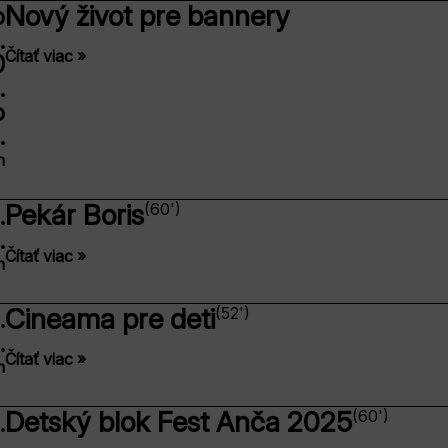
Nový život pre bannery
o
.
Čítať viac »
0
.
o
.
n
Pekár Boris
(60')
.
.
Čítať viac »
n
Cineama pre deti
(52')
.
.
Čítať viac »
n
Detský blok Fest Anča 2025
(60')
.
.