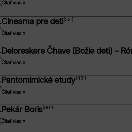
Čítať viac »
n
Cineama pre deti
(52')
.
n
Čítať viac »
Deloreskere Čhave (Božie deti) – R
.
n
Čítať viac »
Pantomimické etudy
(45')
.
n
Čítať viac »
Pekár Boris
(60')
.
.
Čítať viac »
n