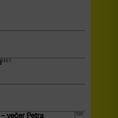
i
(45')
 – večer Petra
(120'