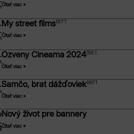
Čítať viac »
n
My street films
(67')
.
.
Čítať viac »
n
Ozveny Cineama 2024
(56')
.
n
Čítať viac »
Samčo, brat dážďoviek
(60')
.
n
Čítať viac »
Nový život pre bannery
o
.
Čítať viac »
0