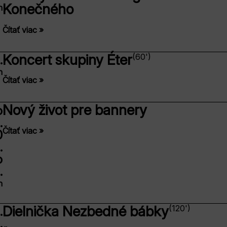
Konečného
n
Čítať viac »
Koncert skupiny Éter
(60')
.
n
Čítať viac »
Nový život pre bannery
o
.
Čítať viac »
0
.
o
.
n
Dielnička Nezbedné bábky
(120')
.
.