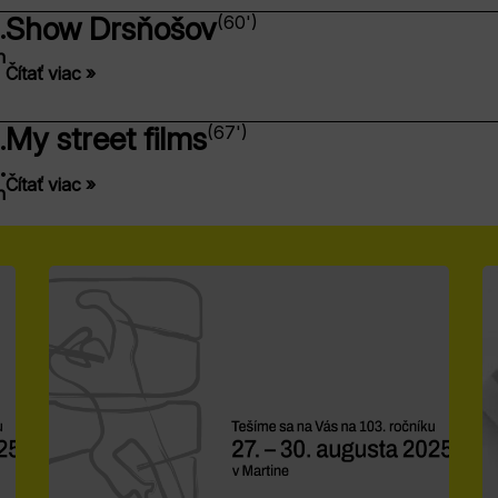
Show Drsňošov
(60')
.
n
Čítať viac »
My street films
(67')
.
.
Čítať viac »
n