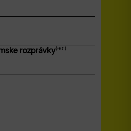
ómske rozprávky
(60')