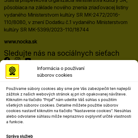
Štátna príspevková organizácia Ministerstva kultúry SR,
pôsobiaca na základe nového znenia zriaďovacej listiny
vydaného Ministerstvom kultúry SR MK-2472/2016-
110/8080, v znení Dodatku č.1 vydaného Ministerstvom
kultúry SR MK-5399/2023-110/18744
www.nocka.sk
Sledujte nás na sociálnych sieťach
Informácia o používaní
súborov cookies
Programový riaditeľ festivalu
Mgr. art. Matej Moško, PhD.
Používame súbory cookies aby sme pre Vás zabezpečili ten najlepší
matej.mosko@nocka.sk
zážitok z našich webových stránok aj pri ich opakovanej návšteve.
+421 908 303 617
Kliknutím na tlačidlo “Prijať” nám udelíte Váš súhlas s použitím
všetkých súborov cookies. Detailne môžete použitie súborov
Kontakt pre marketing, propagáciu a
cookies nastaviť kliknutím na tlačidlo "Nastavenie cookies". Nesúhlas
médiá
alebo odvolanie súhlasu môže nepriaznivo ovplyvniť určité vlastnosti
a funkcie.
Mgr. art. Ľudovít Andrejo
ludovit.andrejo@nocka.sk
Správa služieb