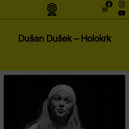
Dušan Dušek – Holokrk