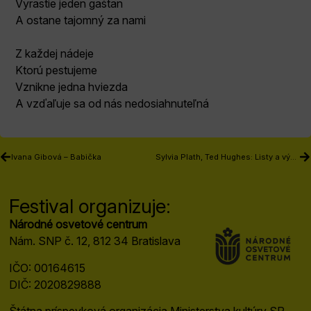
Vyrastie jeden gaštan
A ostane tajomný za nami
Z každej nádeje
Ktorú pestujeme
Vznikne jedna hviezda
A vzďaľuje sa od nás nedosiahnuteľná
Ivana Gibová – Babička
Sylvia Plath, Ted Hughes: Listy a výkriky. Básne pre Sylviu Plathovú (montáž)
Festival organizuje:
Národné osvetové centrum
Nám. SNP č. 12, 812 34 Bratislava
IČO: 00164615
DIČ: 2020829888