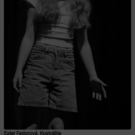
Ester Fedorová, Kostolište