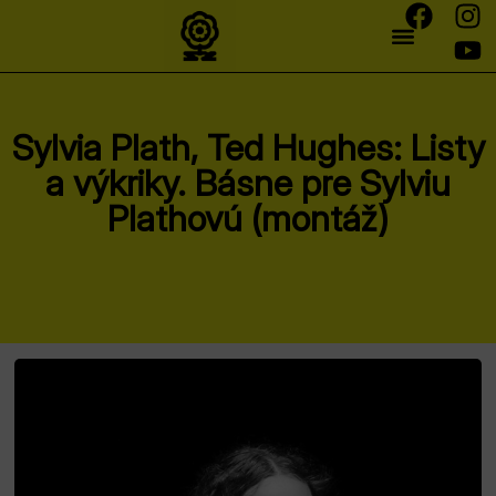
Sylvia Plath, Ted Hughes: Listy
a výkriky. Básne pre Sylviu
Plathovú (montáž)