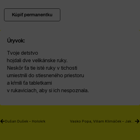
Kúpiť permanentku
Úryvok:
Tvoje detstvo
hojdali dve velikánske ruky.
Neskôr ťa tie isté ruky v tichosti
umiestnili do stiesneného priestoru
a kŕmili ťa tabletkami
v rukaviciach, aby si ich nespoznala.
Dušan Dušek – Holokrk
Vasko Popa, Viliam Klimáček – Jakubko a rebrík