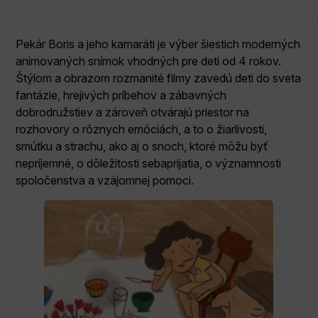
Pekár Boris a jeho kamaráti je výber šiestich moderných
animovaných snímok vhodných pre deti od 4 rokov.
Štýlom a obrazom rozmanité filmy zavedú deti do sveta
fantázie, hrejivých príbehov a zábavných
dobrodružstiev a zároveň otvárajú priestor na
rozhovory o rôznych emóciách, a to o žiarlivosti,
smútku a strachu, ako aj o snoch, ktoré môžu byť
nepríjemné, o dôležitosti sebaprijatia, o významnosti
spoločenstva a vzájomnej pomoci.